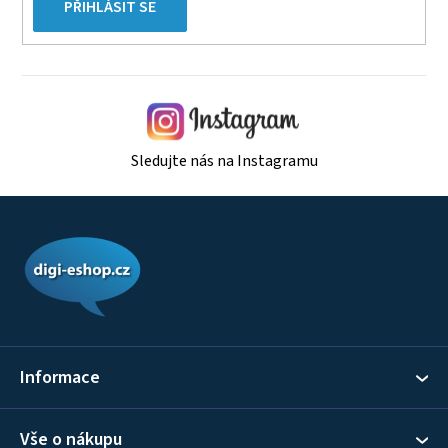
PŘIHLÁSIT SE
Sledujte nás na Instagramu
Z
á
p
a
t
í
Informace
Vše o nákupu