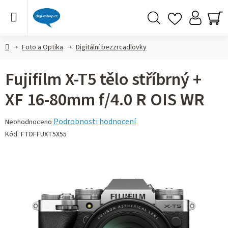
Přejít
na
obsah
Hledat
NÁ
KO
Domů
Foto a Optika
Digitální bezzrcadlovky
Fujifilm X-T5 tělo stříbrný +
XF 16-80mm f/4.0 R OIS WR
Průměrné
Podrobnosti hodnocení
Neohodnoceno
hodnocení
Kód:
FTDFFUXT5X55
produktu
je
0,0
z 5
hvězdiček.