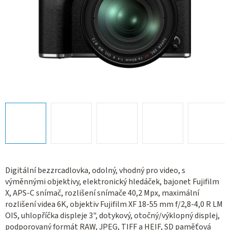
Digitální bezzrcadlovka, odolný, vhodný pro video, s
výměnnými objektivy, elektronický hledáček, bajonet Fujifilm
X, APS-C snímač, rozlišení snímače 40,2 Mpx, maximální
rozlišení videa 6K, objektiv Fujifilm XF 18-55 mm f/2,8-4,0 R LM
OIS, uhlopříčka displeje 3", dotykový, otočný/výklopný displej,
podporovaný formát RAW, JPEG, TIFF a HEIF, SD paměťová