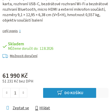
karta, rozhraní USB-C, bezdrátové rozhraní Wi-Fi a bezdrátové
rozhraní Bluetooth, micro HDMI a externí mikrofon součástí,
rozměry 9,1 × 12,95 × 6,38 cm (V×Š×H), hmotnost 0,557 kg,
objektiv součástí balení
celý popis
Skladem
12.8.2026
Možnosti doručení
61 990 Kč
51 231 Kč bez DPH
Měrná cena:
DO KOŠÍKU
Zeptat se
Hlídat