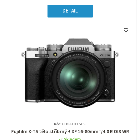
z
Měrná
5
cena:
DETAIL
hvězdiček.
Kód: FTDFFUXT5X55
Průměrné
Fujifilm X-T5 tělo stříbrný + XF 16-80mm f/4.0 R OIS WR
hodnocení
Skladem