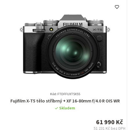
Kód: FTDFFUXT5X55
Průměrné
Fujifilm X-T5 tělo stříbrný + XF 16-80mm f/4.0 R OIS WR
hodnocení
Skladem
produktu
je
61 990 Kč
0,0
51 231 Kč bez DPH