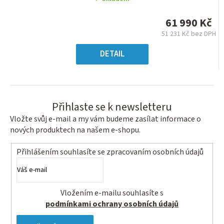
produktu
je
61 990 Kč
0,0
51 231 Kč bez DPH
z
Měrná
5
cena:
DETAIL
hvězdiček.
Přihlaste se k newsletteru
Vložte svůj e-mail a my vám budeme zasílat informace o
nových produktech na našem e-shopu.
Přihlášením souhlasíte se
zpracovaním osobních údajů
Vložením e-mailu souhlasíte s
podmínkami ochrany osobních údajů