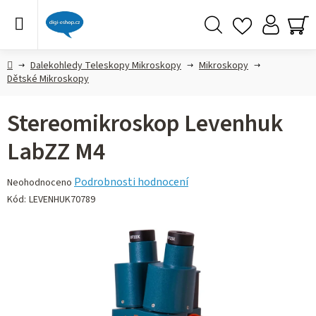
Přejít
na
obsah
Hledat
NÁ
KO
Domů
Dalekohledy Teleskopy Mikroskopy
Mikroskopy
Dětské Mikroskopy
Stereomikroskop Levenhuk
LabZZ M4
Průměrné
Podrobnosti hodnocení
Neohodnoceno
hodnocení
Kód:
LEVENHUK70789
produktu
je
0,0
z 5
hvězdiček.