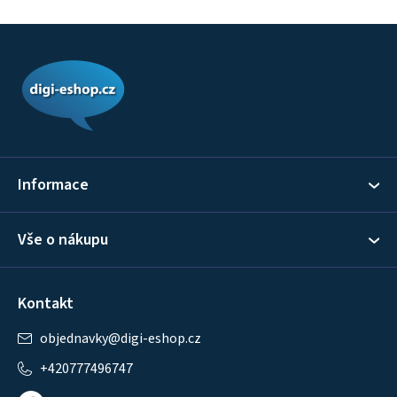
Z
á
p
a
t
í
Informace
Vše o nákupu
Kontakt
objednavky
@
digi-eshop.cz
+420777496747