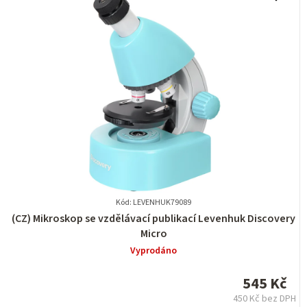
Kód: LEVENHUK79089
Průměrné
(CZ) Mikroskop se vzdělávací publikací Levenhuk Discovery
hodnocení
Micro
produktu
Vyprodáno
je
0,0
545 Kč
z
450 Kč bez DPH