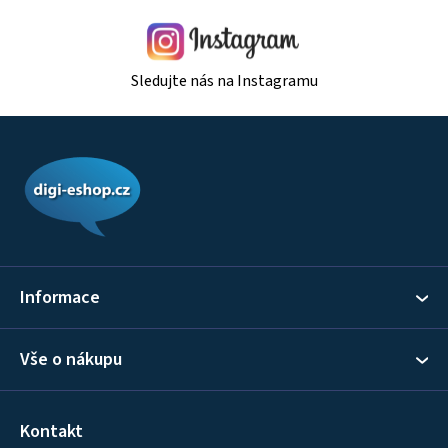
Sledujte nás na Instagramu
Z
á
p
a
t
í
Informace
Vše o nákupu
Kontakt