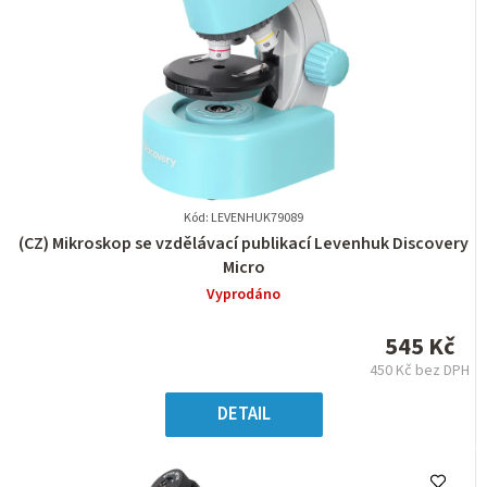
Kód: LEVENHUK79089
Průměrné
(CZ) Mikroskop se vzdělávací publikací Levenhuk Discovery
hodnocení
Micro
produktu
Vyprodáno
je
0,0
545 Kč
z
450 Kč bez DPH
5
Měrná
hvězdiček.
cena:
DETAIL