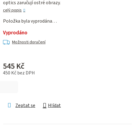
optics zaručují ostré obrazy.
celý popis
Položka byla vyprodána…
Vyprodáno
Možnosti doručení
545 Kč
450 Kč bez DPH
Měrná cena:
Zeptat se
Hlídat