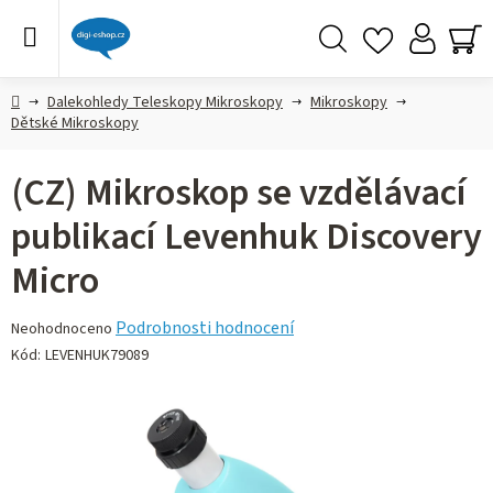
Přejít
na
obsah
Hledat
NÁ
KO
Domů
Dalekohledy Teleskopy Mikroskopy
Mikroskopy
Dětské Mikroskopy
(CZ) Mikroskop se vzdělávací
publikací Levenhuk Discovery
Micro
Průměrné
Podrobnosti hodnocení
Neohodnoceno
hodnocení
Kód:
LEVENHUK79089
produktu
je
0,0
z 5
hvězdiček.