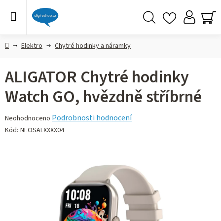
Přejít
na
obsah
Hledat
NÁ
KO
Domů
Elektro
Chytré hodinky a náramky
ALIGATOR Chytré hodinky
Watch GO, hvězdně stříbrné
Průměrné
Podrobnosti hodnocení
Neohodnoceno
hodnocení
Kód:
NEOSALXXXX04
produktu
je
0,0
z 5
hvězdiček.