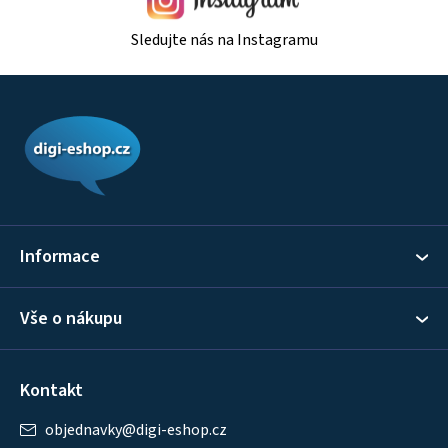
Sledujte nás na Instagramu
Z
á
p
a
t
í
Informace
Vše o nákupu
Kontakt
objednavky
@
digi-eshop.cz