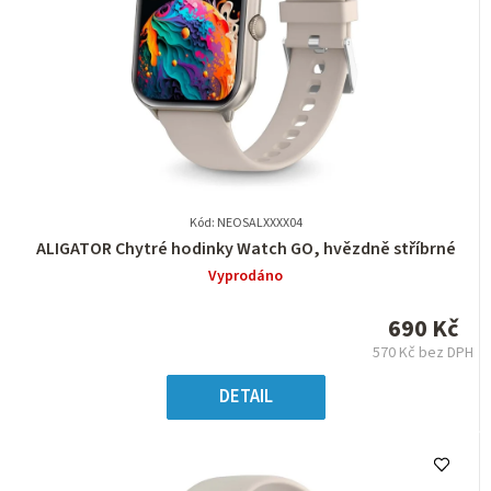
Kód: NEOSALXXXX04
Průměrné
ALIGATOR Chytré hodinky Watch GO, hvězdně stříbrné
hodnocení
Vyprodáno
produktu
je
690 Kč
0,0
570 Kč bez DPH
z
Měrná
5
cena:
DETAIL
hvězdiček.