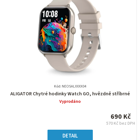
Kód: NEOSALXXXX04
Průměrné
ALIGATOR Chytré hodinky Watch GO, hvězdně stříbrné
hodnocení
Vyprodáno
produktu
je
690 Kč
0,0
570 Kč bez DPH
z
Měrná
5
cena:
DETAIL