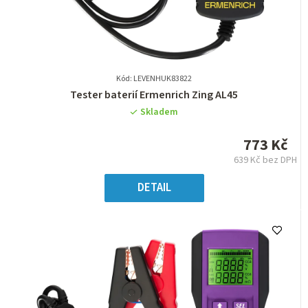
Kód: LEVENHUK83822
Průměrné
Tester baterií Ermenrich Zing AL45
hodnocení
Skladem
produktu
je
773 Kč
0,0
639 Kč bez DPH
z
Měrná
5
cena:
DETAIL
hvězdiček.