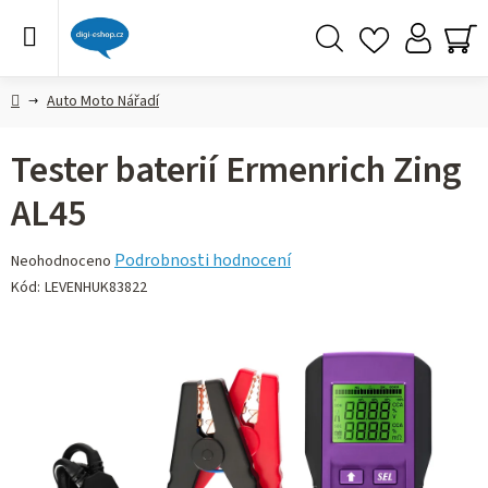
Přejít
na
obsah
Hledat
NÁ
KO
Domů
Auto Moto Nářadí
Tester baterií Ermenrich Zing
AL45
Průměrné
Podrobnosti hodnocení
Neohodnoceno
hodnocení
Kód:
LEVENHUK83822
produktu
je
0,0
z 5
hvězdiček.