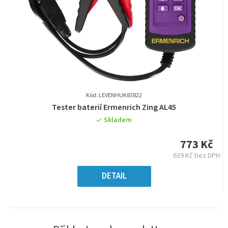
Kód: LEVENHUK83822
Průměrné
Tester baterií Ermenrich Zing AL45
hodnocení
Skladem
produktu
je
773 Kč
0,0
639 Kč bez DPH
z
Měrná
5
cena:
DETAIL
hvězdiček.