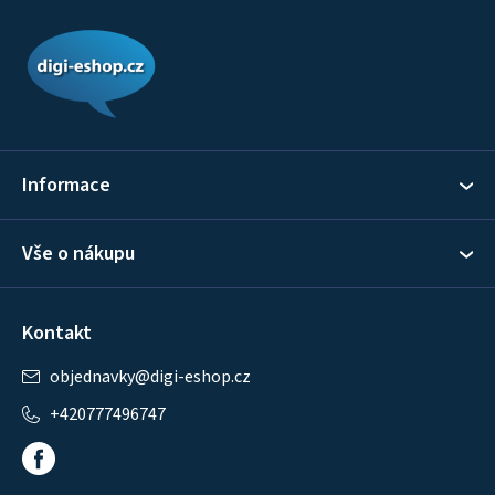
Z
á
p
a
t
í
Informace
Vše o nákupu
Kontakt
objednavky
@
digi-eshop.cz
+420777496747