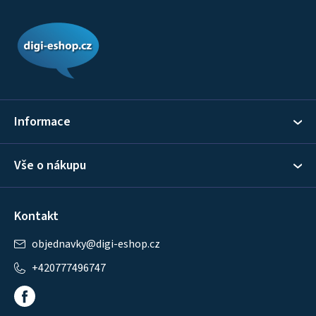
Z
á
p
a
t
í
Informace
Vše o nákupu
Kontakt
objednavky
@
digi-eshop.cz
+420777496747