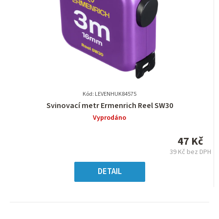
Kód: LEVENHUK84575
Průměrné
Svinovací metr Ermenrich Reel SW30
hodnocení
Vyprodáno
produktu
je
47 Kč
0,0
39 Kč bez DPH
z
Měrná
5
cena:
DETAIL
hvězdiček.