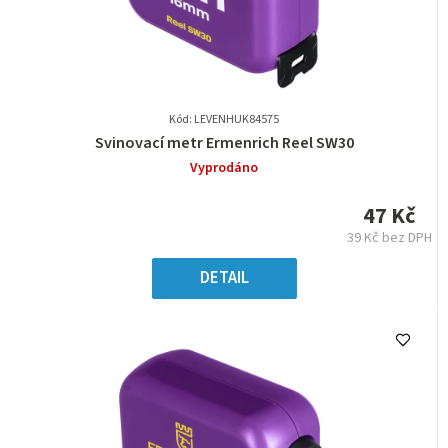
Kód: LEVENHUK84575
Průměrné
Svinovací metr Ermenrich Reel SW30
hodnocení
Vyprodáno
produktu
je
47 Kč
0,0
39 Kč bez DPH
z
Měrná
5
cena:
DETAIL
hvězdiček.