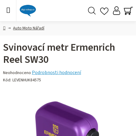
Přejít
na
obsah
Hledat
NÁ
KO
Domů
Auto Moto Nářadí
Svinovací metr Ermenrich
Reel SW30
Průměrné
Podrobnosti hodnocení
Neohodnoceno
hodnocení
Kód:
LEVENHUK84575
produktu
je
0,0
z 5
hvězdiček.