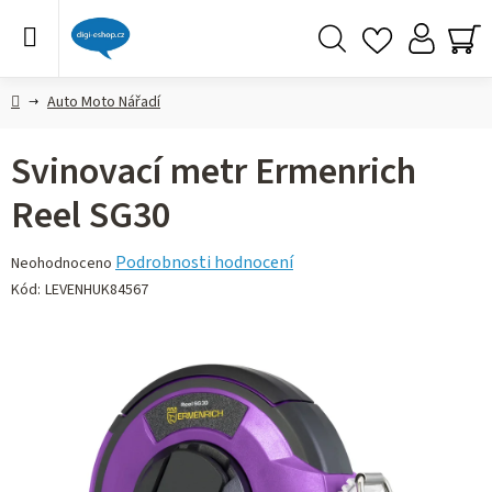
Přejít
na
obsah
Hledat
NÁ
KO
Domů
Auto Moto Nářadí
Svinovací metr Ermenrich
Reel SG30
Průměrné
Podrobnosti hodnocení
Neohodnoceno
hodnocení
Kód:
LEVENHUK84567
produktu
je
0,0
z 5
hvězdiček.