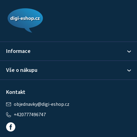
Z
á
p
a
t
í
Informace
Vše o nákupu
Kontakt
objednavky
@
digi-eshop.cz
+420777496747