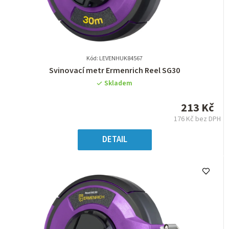
Kód: LEVENHUK84567
Průměrné
Svinovací metr Ermenrich Reel SG30
hodnocení
Skladem
produktu
je
213 Kč
0,0
176 Kč bez DPH
z
Měrná
5
cena:
DETAIL
hvězdiček.