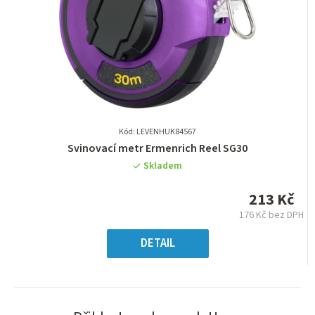
Kód: LEVENHUK84567
Průměrné
Svinovací metr Ermenrich Reel SG30
hodnocení
Skladem
produktu
je
213 Kč
0,0
176 Kč bez DPH
z
Měrná
5
cena:
DETAIL
hvězdiček.