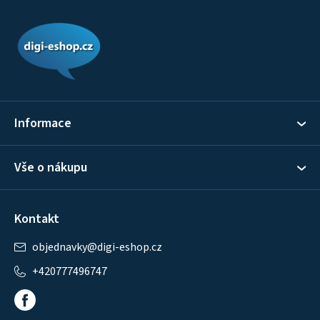
Z
á
p
a
t
í
Informace
Vše o nákupu
Kontakt
objednavky
@
digi-eshop.cz
+420777496747