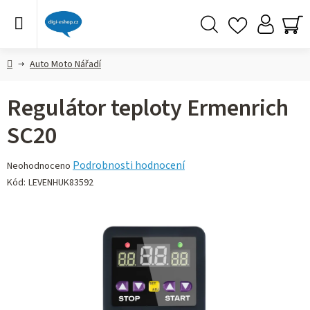
Přejít
na
obsah
Hledat
NÁ
KO
Domů
Auto Moto Nářadí
Regulátor teploty Ermenrich
SC20
Průměrné
Podrobnosti hodnocení
Neohodnoceno
hodnocení
Kód:
LEVENHUK83592
produktu
je
0,0
z 5
hvězdiček.