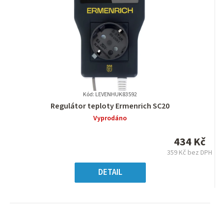
Kód: LEVENHUK83592
Průměrné
Regulátor teploty Ermenrich SC20
hodnocení
Vyprodáno
produktu
je
434 Kč
0,0
359 Kč bez DPH
z
Měrná
5
cena:
DETAIL
hvězdiček.