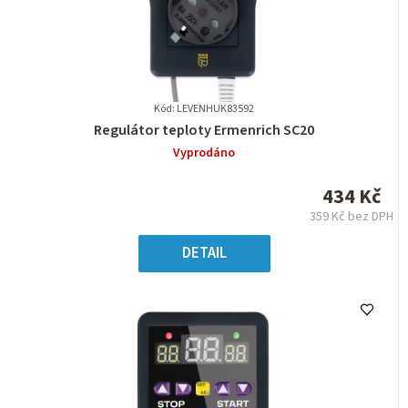
Kód: LEVENHUK83592
Průměrné
Regulátor teploty Ermenrich SC20
hodnocení
Vyprodáno
produktu
je
434 Kč
0,0
359 Kč bez DPH
z
Měrná
5
cena:
DETAIL
hvězdiček.