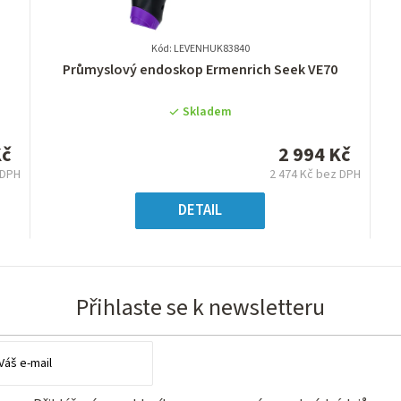
Kód: LEVENHUK83840
Průměrné
Průmyslový endoskop Ermenrich Seek VE70
hodnocení
produktu
Skladem
je
0,0
Kč
2 994 Kč
z
 DPH
2 474 Kč bez DPH
5
á
Měrná
hvězdiček.
:
cena:
DETAIL
Přihlaste se k newsletteru