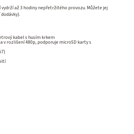
tí vydrží až 3 hodiny nepřetržitého provozu. Můžete jej
 dodávky).
metrový kabel s husím krkem
ea v rozlišení 480p, podporuje microSD karty s
67)
ití