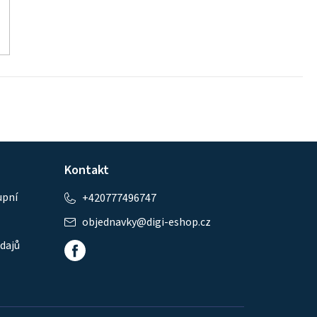
Kontakt
upní
+420777496747
objednavky
@
digi-eshop.cz
dajů