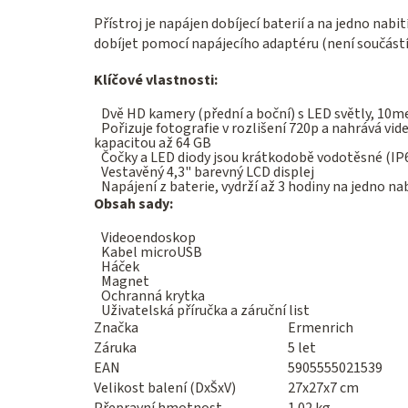
Přístroj je napájen dobíjecí baterií a na jedno nabi
dobíjet pomocí napájecího adaptéru (není součástí
Klíčové vlastnosti:
Dvě HD kamery (přední a boční) s LED světly, 10
Pořizuje fotografie v rozlišení 720p a nahrává vid
kapacitou až 64 GB
Čočky a LED diody jsou krátkodobě vodotěsné (IP
Vestavěný 4,3" barevný LCD displej
Napájení z baterie, vydrží až 3 hodiny na jedno nab
Obsah sady:
Videoendoskop
Kabel microUSB
Háček
Magnet
Ochranná krytka
Uživatelská příručka a záruční list
Značka
Ermenrich
Záruka
5 let
EAN
5905555021539
Velikost balení (DxŠxV)
27x27x7 cm