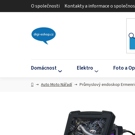
Přejít
O společnosti
Kontakty a informace o společnos
na
obsah
Domácnost
Elektro
Foto a Op
Domů
Auto Moto Nářadí
Průmyslový endoskop Ermenri