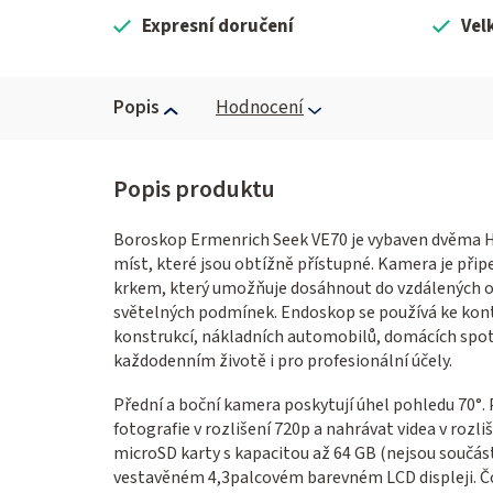
Expresní doručení
Vel
Popis
Hodnocení
Boroskop Ermenrich Seek VE70 je vybaven dvěma H
míst, které jsou obtížně přístupné. Kamera je p
krkem, který umožňuje dosáhnout do vzdálených obl
světelných podmínek. Endoskop se používá ke kont
konstrukcí, nákladních automobilů, domácích spotře
každodenním životě i pro profesionální účely.
Přední a boční kamera poskytují úhel pohledu 70°
fotografie v rozlišení 720p a nahrávat videa v roz
microSD karty s kapacitou až 64 GB (nejsou součás
vestavěném 4,3palcovém barevném LCD displeji. Čo