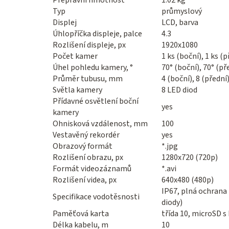
Přepravní hmotnost
1.02 kg
Typ
průmyslový
Displej
LCD, barva
Úhlopříčka displeje, palce
4.3
Rozlišení displeje, px
1920x1080
Počet kamer
1 ks (boční), 1 ks (p
Úhel pohledu kamery, °
70° (boční), 70° (př
Průměr tubusu, mm
4 (boční), 8 (přední
Světla kamery
8 LED diod
Přídavné osvětlení boční
yes
kamery
Ohnisková vzdálenost, mm
100
Vestavěný rekordér
yes
Obrazový formát
*.jpg
Rozlišení obrazu, px
1280x720 (720p)
Formát videozáznamů
*.avi
Rozlišení videa, px
640x480 (480p)
IP67, plná ochrana
Specifikace vodotěsnosti
diody)
Paměťová karta
třída 10, microSD s
Délka kabelu, m
10