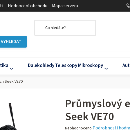
ti
Hodnocení obchodu
Mapa serveru
tika
Dalekohledy Teleskopy Mikroskopy
Aut
ch Seek VE70
Průmyslový 
Seek VE70
Průměrné
Podrobnosti hodn
Neohodnoceno