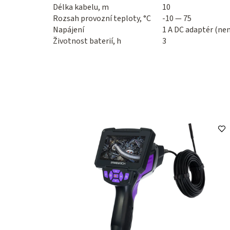
Délka kabelu, m
10
Rozsah provozní teploty, °C
-10 — 75
Napájení
1 A DC adaptér (nen
Životnost baterií, h
3