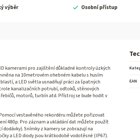
ký výběr
Osobní přístup
Tec
D kamerami pro zajištění důkladné kontroly úzkých
Kate
řipevněna na 10metrovém ohebném kabelu s husím
EAN
astí, a LED světla usnadňují práci za špatných
role kanalizačních potrubí, odtoků, stěnových
bičů, motorů, turbín atd. Přístroj se bude hodit v
. Pomocí vestavěného rekordéru můžete pořizovat
lišení 480p. Pro záznam a ukládání dat můžete použít
tí dodávky). Snímky z kamery se zobrazují na
čky a LED diody jsou krátkodobě vodotěsné (IP67).