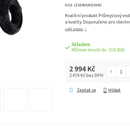
hodnocení
Kód:
LEVENHUK83840
produktu
Kvalitní produkt Průmyslový end
je
a kvality. Doporučeno pro všechn
0,0
z 5
celý popis
hvězdiček.
Skladem
10.8.2026
2 994 Kč
2 474 Kč bez DPH
Měrná cena:
Zeptat se
Hlídat