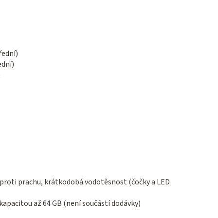
řední)
ední)
)
 proti prachu, krátkodobá vodotěsnost (čočky a LED
 kapacitou až 64 GB (není součástí dodávky)