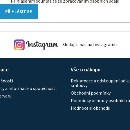
Přihlášením souhlasíte se
zpracovaním osobních údajů
PŘIHLÁSIT SE
Sledujte nás na Instagramu
mace
Vše o nákupu
ečnosti
Reklamace a odstoupení od k
smlouvy
y a informace o společnosti
Obchodní podmínky
erveru
Podmínky ochrany osobních ú
Hodnocení obchodu