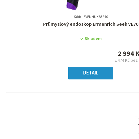
Kód: LEVENHUK83840
Průměrné
Průmyslový endoskop Ermenrich Seek VE70
hodnocení
produktu
Skladem
je
0,0
2 994 
z
2 474 Kč bez
5
Měrn
hvězdiček.
cena
DETAIL