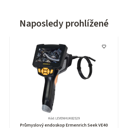
Naposledy prohlížené
Kód: LEVENHUK82529
Průměrné
Průmyslový endoskop Ermenrich Seek VE40