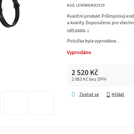
hodnocení
Kód:
LEVENHUK82529
produktu
Kvalitní produkt Průmyslový end
je
a kvality. Doporučeno pro všechn
0,0
z 5
celý popis
hvězdiček.
Položka byla vyprodána…
Vyprodáno
2 520 Kč
2 083 Kč bez DPH
Měrná cena:
Zeptat se
Hlídat