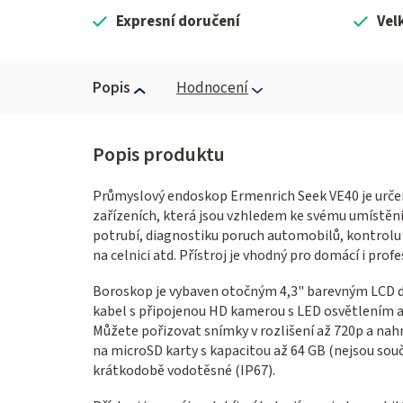
Expresní doručení
Vel
Popis
Hodnocení
Průmyslový endoskop Ermenrich Seek VE40 je určen 
zařízeních, která jsou vzhledem ke svému umístěn
potrubí, diagnostiku poruch automobilů, kontrolu 
na celnici atd. Přístroj je vhodný pro domácí i profe
Boroskop je vybaven otočným 4,3" barevným LCD di
kabel s připojenou HD kamerou s LED osvětlením a
Můžete pořizovat snímky v rozlišení až 720p a nahrá
na microSD karty s kapacitou až 64 GB (nejsou souč
krátkodobě vodotěsné (IP67).