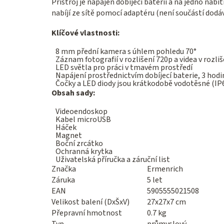
Přístroj je napájen dobíjecí baterií a na jedno nabi
nabíjí ze sítě pomocí adaptéru (není součástí dodáv
Klíčové vlastnosti:
8 mm přední kamera s úhlem pohledu 70°
Záznam fotografií v rozlišení 720p a videa v rozli
LED světla pro práci v tmavém prostředí
Napájení prostřednictvím dobíjecí baterie, 3 hodi
Čočky a LED diody jsou krátkodobě vodotěsné (IP
Obsah sady:
Videoendoskop
Kabel microUSB
Háček
Magnet
Boční zrcátko
Ochranná krytka
Uživatelská příručka a záruční list
Značka
Ermenrich
Záruka
5 let
EAN
5905555021508
Velikost balení (DxŠxV)
27x27x7 cm
Přepravní hmotnost
0.7 kg