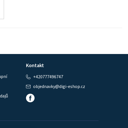
Kontakt
upní
+420777496747
objednavky
@
digi-eshop.cz
dajů