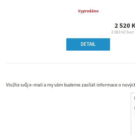
hodnocení
produktu
Vyprodáno
je
0,0
2 520 
z
2 083 Kč bez
5
Měrn
hvězdiček.
cena
DETAIL
Vložte svůj e-mail a my vám budeme zasílat informace o nový