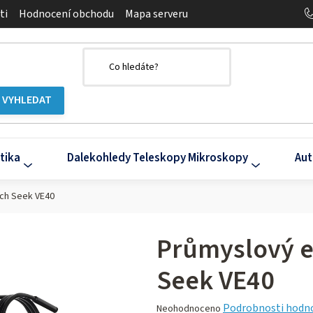
ti
Hodnocení obchodu
Mapa serveru
tika
Dalekohledy Teleskopy Mikroskopy
Aut
ch Seek VE40
Průmyslový 
Seek VE40
Průměrné
Podrobnosti hodn
Neohodnoceno