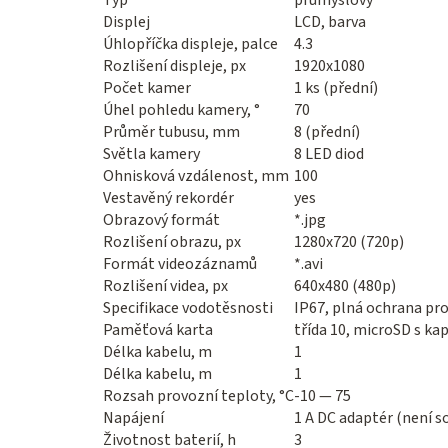
Typ
průmyslový
Displej
LCD, barva
Úhlopříčka displeje, palce
4.3
Rozlišení displeje, px
1920x1080
Počet kamer
1 ks (přední)
Úhel pohledu kamery, °
70
Průměr tubusu, mm
8 (přední)
Světla kamery
8 LED diod
Ohnisková vzdálenost, mm
100
Vestavěný rekordér
yes
Obrazový formát
*.jpg
Rozlišení obrazu, px
1280x720 (720p)
Formát videozáznamů
*.avi
Rozlišení videa, px
640x480 (480p)
Specifikace vodotěsnosti
IP67, plná ochrana pro
Paměťová karta
třída 10, microSD s ka
Délka kabelu, m
1
Délka kabelu, m
1
Rozsah provozní teploty, °C
-10 — 75
Napájení
1 A DC adaptér (není s
Životnost baterií, h
3