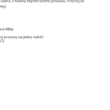
tí vydrží 3 hodiny nepřetržitého provozu. Přístroj se
ky).
šení 480p
ny provozu na jedno nabití
67)