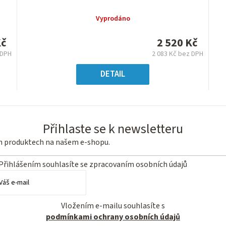
hodnocení
produktu
Vyprodáno
je
0,0
Kč
2 520 Kč
z
 DPH
2 083 Kč bez DPH
5
á
Měrná
hvězdiček.
:
cena:
DETAIL
Přihlaste se k newsletteru
ch produktech na našem e-shopu.
Přihlášením souhlasíte se
zpracovaním osobních údajů
Vložením e-mailu souhlasíte s
podmínkami ochrany osobních údajů