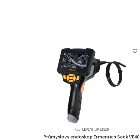
Kód: LEVENHUK82529
Průměrné
Průmyslový endoskop Ermenrich Seek VE40