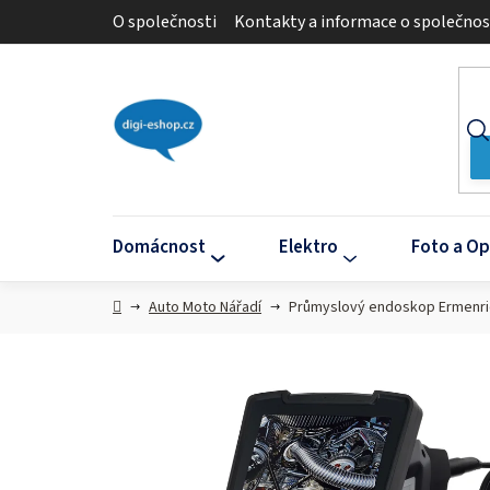
Přejít
O společnosti
Kontakty a informace o společnos
na
obsah
Domácnost
Elektro
Foto a Op
Domů
Auto Moto Nářadí
Průmyslový endoskop Ermenri