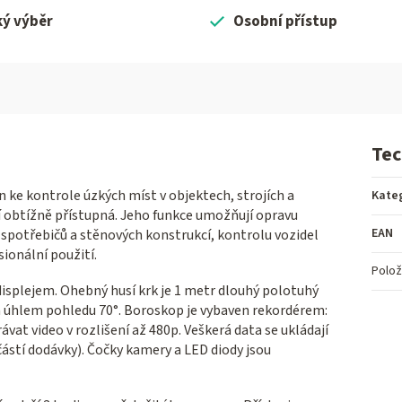
ký výběr
Osobní přístup
Tec
ke kontrole úzkých míst v objektech, strojích a
Kate
í obtížně přístupná. Jeho funkce umožňují opravu
EAN
spotřebičů a stěnových konstrukcí, kontrolu vozidel
sionální použití.
Polož
splejem. Ohebný husí krk je 1 metr dlouhý polotuhý
 úhlem pohledu 70°. Boroskop je vybaven rekordérem:
vat video v rozlišení až 480p. Veškerá data se ukládají
ástí dodávky). Čočky kamery a LED diody jsou