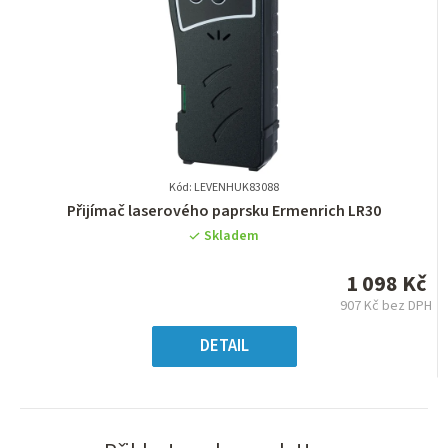
Kód: LEVENHUK83088
Průměrné
Přijímač laserového paprsku Ermenrich LR30
hodnocení
Skladem
produktu
je
1 098 Kč
0,0
907 Kč bez DPH
z
Měrná
5
cena:
DETAIL
hvězdiček.