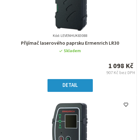
Kód: LEVENHUK83088
Průměrné
Přijímač laserového paprsku Ermenrich LR30
hodnocení
Skladem
produktu
je
1 098 Kč
0,0
907 Kč bez DPH
z
Měrná
5
cena:
DETAIL
hvězdiček.