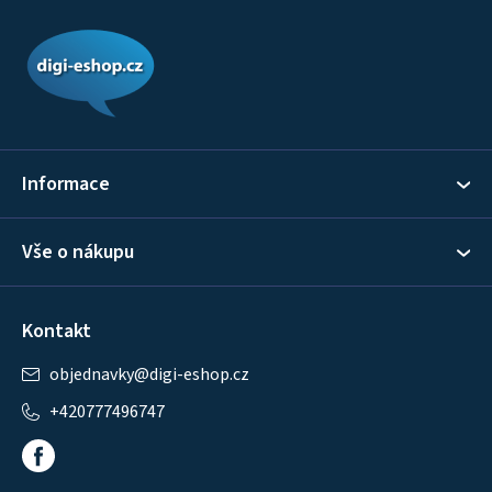
Z
á
p
a
t
í
Informace
Vše o nákupu
Kontakt
objednavky
@
digi-eshop.cz
+420777496747