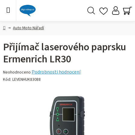
Přejít
na
obsah
Hledat
NÁ
KO
Domů
Auto Moto Nářadí
Přijímač laserového paprsku
Ermenrich LR30
Průměrné
Podrobnosti hodnocení
Neohodnoceno
hodnocení
Kód:
LEVENHUK83088
produktu
je
0,0
z 5
hvězdiček.