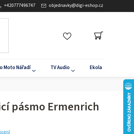
+420777496747
objednavky
@
digi-eshop.cz
NÁKUPNÍ
KOŠÍK
o Moto Nářadí
TV Audio
Ekola
Klima
cí pásmo Ermenrich
ocení