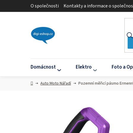
Přejít
O společnosti
Kontakty a informace o společnos
na
obsah
Domácnost
Elektro
Foto a Op
Domů
Auto Moto Nářadí
Pozemní měřicí pásmo Ermenri