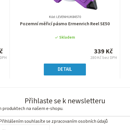
Kód: LEVENHUK84570
Průměrné
Pozemní měřicí pásmo Ermenrich Reel SE50
hodnocení
produktu
Skladem
je
0,0
č
339 Kč
z
 DPH
280 Kč bez DPH
5
ná
Měrná
hvězdiček.
:
cena:
DETAIL
Přihlaste se k newsletteru
ch produktech na našem e-shopu.
Přihlášením souhlasíte se
zpracovaním osobních údajů