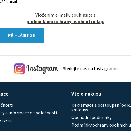
Vložením e-mailu souhlasíte s
podmínkami ochrany osobních údajů
PŘIHLÁSIT SE
Sledujte nás na Instagramu
mace
Vše o nákupu
ečnosti
Reklamace a odstoupení od k
smlouvy
y a informace o společnosti
Obchodní podmínky
erveru
Podmínky ochrany osobních ú