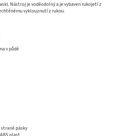
skl. Nástroj je voděodolný a je vybaven rukojetí z
echtěnému vyklouznutí z rukou.
u
ma v půdě
 straně pásky
ABS plast