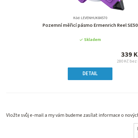
Kód: LEVENHUK84570
Průměrné
Pozemní měřicí pásmo Ermenrich Reel SE50
hodnocení
produktu
Skladem
je
0,0
339 K
z
280 Kč bez
5
Měr
hvězdiček.
cena
DETAIL
Vložte svůj e-mail a my vám budeme zasílat informace o nový