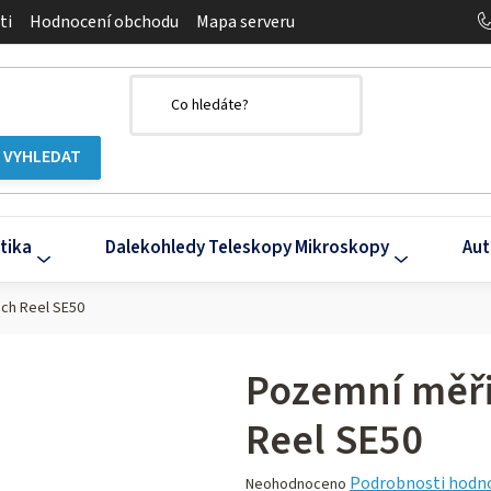
ti
Hodnocení obchodu
Mapa serveru
tika
Dalekohledy Teleskopy Mikroskopy
Aut
ch Reel SE50
Pozemní měři
Reel SE50
Průměrné
Podrobnosti hodn
Neohodnoceno