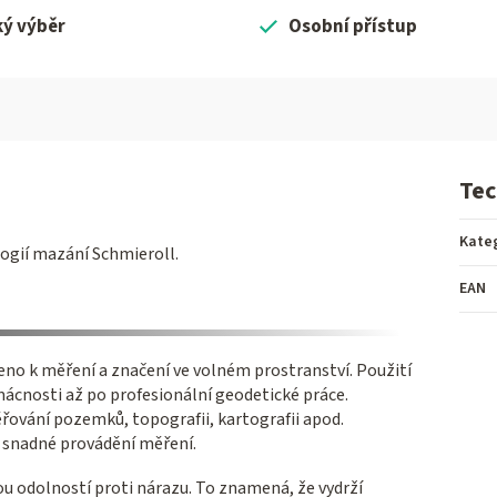
ký výběr
Osobní přístup
Tec
Kate
ogií mazání Schmieroll.
EAN
no k měření a značení ve volném prostranství. Použití
mácnosti až po profesionální geodetické práce.
ěřování pozemků, topografii, kartografii apod.
o snadné provádění měření.
ou odolností proti nárazu. To znamená, že vydrží