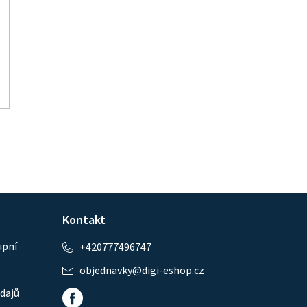
Kontakt
upní
+420777496747
objednavky
@
digi-eshop.cz
dajů