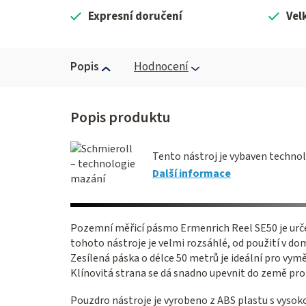
Expresní doručení
Vel
Popis
Hodnocení
Tento nástroj je vybaven technol
Další informace
Pozemní měřicí pásmo Ermenrich Reel SE50 je urče
tohoto nástroje je velmi rozsáhlé, od použití v do
Zesílená páska o délce 50 metrů je ideální pro vym
Klínovitá strana se dá snadno upevnit do země pr
Pouzdro nástroje je vyrobeno z ABS plastu s vysok