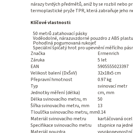
nárazy tvrdých předmětů, aniž by se rozbil nebo pra
termoplastické pryže TPR, která zabraňuje jeho n
Klíčové vlastnosti:
50 metrů zatahovací pásky
Voděodolné, nárazuvzdorné pouzdro z ABS plast
Pohodlná pogumovaná rukojeť
Speciální špičatý hrot pro upevnění měřícího pás
Značka
Ermenrich
Záruka
5 let
EAN
5905555023397
Velikost balení (DxŠxV)
32x18x5 cm
Přepravní hmotnost
0.97 kg
Typ
svinovací metr
Jednotky měření (délka)
cm, mm
Délka svinovacího metru, m
50
Šířka svinovacího metru, mm
13
Tloušťka svinovacího metru, mm
0.14
Materiál svinovacího metru
kartáčovaná ocel
Specifikace svinovacího metru
stupnice na jedné
Materiál pouzdra
vysokopevnostní 