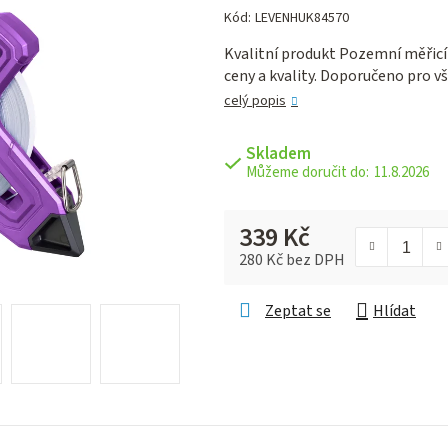
hodnocení
Kód:
LEVENHUK84570
produktu
Kvalitní produkt Pozemní měřicí
je
ceny a kvality. Doporučeno pro v
0,0
z 5
celý popis
hvězdiček.
Skladem
11.8.2026
339 Kč
280 Kč bez DPH
Měrná cena:
Zeptat se
Hlídat