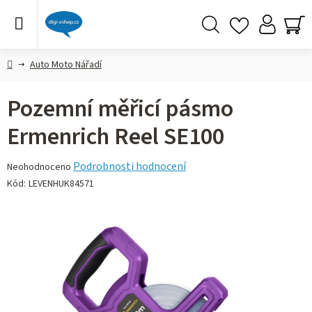
Přejít
na
obsah
Hledat
NÁ
KO
Domů
Auto Moto Nářadí
Pozemní měřicí pásmo
Ermenrich Reel SE100
Průměrné
Podrobnosti hodnocení
Neohodnoceno
hodnocení
Kód:
LEVENHUK84571
produktu
je
0,0
z 5
hvězdiček.