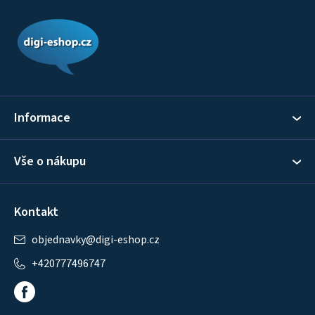
Z
á
p
a
t
í
Informace
Vše o nákupu
Kontakt
objednavky
@
digi-eshop.cz
+420777496747