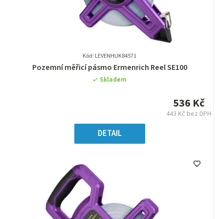
Kód: LEVENHUK84571
Průměrné
Pozemní měřicí pásmo Ermenrich Reel SE100
hodnocení
Skladem
produktu
je
536 Kč
0,0
443 Kč bez DPH
z
Měrná
5
cena:
DETAIL
hvězdiček.