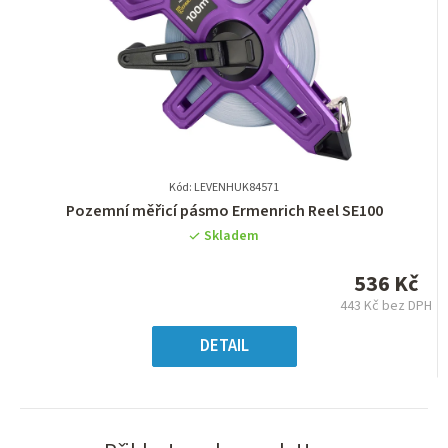
Kód: LEVENHUK84571
Průměrné
Pozemní měřicí pásmo Ermenrich Reel SE100
hodnocení
Skladem
produktu
je
536 Kč
0,0
443 Kč bez DPH
z
Měrná
5
cena:
DETAIL
hvězdiček.