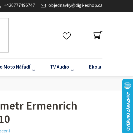
+420777496747
objednavky
@
digi-eshop.cz
NÁKUPNÍ
KOŠÍK
o Moto Nářadí
TV Audio
Ekola
Klima
imetr Ermenrich
10
ocení