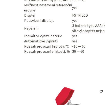
Rozsah detekce výkonu, dBm
-50 — 26
Možnost nastavení referenční
yes
úrovně
Displej
FSTN LCD
Podsvícení displeje
yes
3 baterie typu AAA (
Napájení
síťový adaptér nejso
Indikátor vybité baterie
yes
Automatické vypnutí
yes
Rozsah provozní teploty, °C
-10 — 60
Rozsah provozní vlhkosti, %
20 — 60