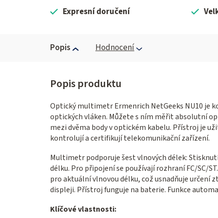
Expresní doručení
Vel
Popis
Hodnocení
Optický multimetr Ermenrich NetGeeks NU10 je ko
optických vláken. Můžete s ním měřit absolutní op
mezi dvěma body v optickém kabelu. Přístroj je užite
kontrolují a certifikují telekomunikační zařízení.
Multimetr podporuje šest vlnových délek: Stisknu
délku. Pro připojení se používají rozhraní FC/SC/ST
pro aktuální vlnovou délku, což usnadňuje určení 
displeji. Přístroj funguje na baterie. Funkce autom
Klíčové vlastnosti: