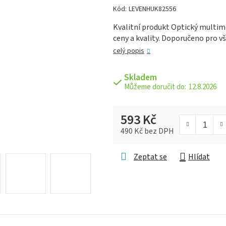
hodnocení
Kód:
LEVENHUK82556
produktu
Kvalitní produkt Optický multim
je
ceny a kvality. Doporučeno pro v
0,0
z 5
celý popis
hvězdiček.
Skladem
12.8.2026
593 Kč
490 Kč bez DPH
Měrná cena:
Zeptat se
Hlídat