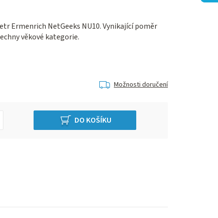
etr Ermenrich NetGeeks NU10. Vynikající poměr
šechny věkové kategorie.
Možnosti doručení
DO KOŠÍKU