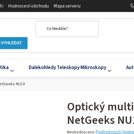
ti
Hodnocení obchodu
Mapa serveru
tika
Dalekohledy Teleskopy Mikroskopy
Aut
NetGeeks NU10
Optický mult
NetGeeks NU
Průměrné
Podrobnosti hodn
Neohodnoceno