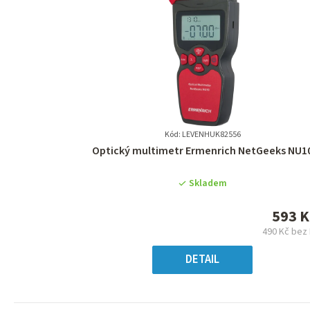
Kód: LEVENHUK82556
Průměrné
Optický multimetr Ermenrich NetGeeks NU1
hodnocení
produktu
Skladem
je
0,0
593 K
z
490 Kč bez
5
Měr
hvězdiček.
cena
DETAIL