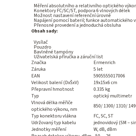
Měření absolutního a relativního optického výko
Konektory FC/SC/ST, podpora 6 vlnových délek
Možnost nastavení referenční úrovně
Napájení pomocí baterií; funkce automatického v
Přenosné provedení a jednoduchá obsluha
Obsah sady:
Vysílač
Pouzdro
Bavlněné tampóny
Uživatelská příručka a záruční list
Značka
Ermenrich
Záruka
5 let
EAN
5905555017006
Velikost balení (DxŠxV)
19x15x6 cm
Přepravní hmotnost
0.335 kg
Typ
optický multimetr
Vlnová délka měřiče
850/ 1300/ 1310/ 149
optického výkonu, nm
Typ konektoru vlákna
FC, SC, ST
Udržovaný typ kabelu
jednovidový (SM – s
Jednotky měření
W, dB, dBm