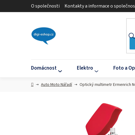
Přejít
O společnosti
Kontakty a informace o společnos
na
obsah
Domácnost
Elektro
Foto a Op
Domů
Auto Moto Nářadí
Optický multimetr Ermenrich 