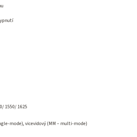
nu
ypnutí
0/ 1550/ 1625
ingle-mode), vicevidový (MM – multi-mode)