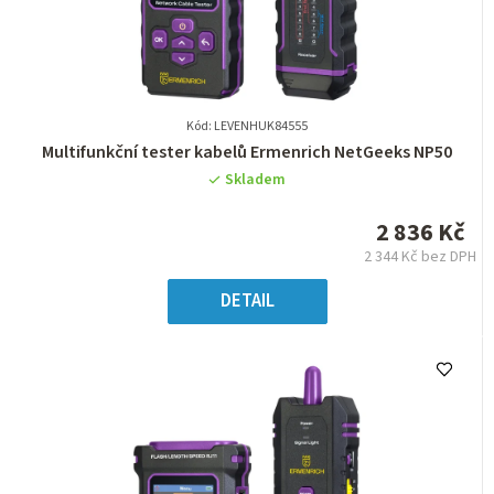
Kód: LEVENHUK84555
Průměrné
Multifunkční tester kabelů Ermenrich NetGeeks NP50
hodnocení
Skladem
produktu
je
2 836 Kč
0,0
2 344 Kč bez DPH
z
Měrná
5
cena:
DETAIL
hvězdiček.