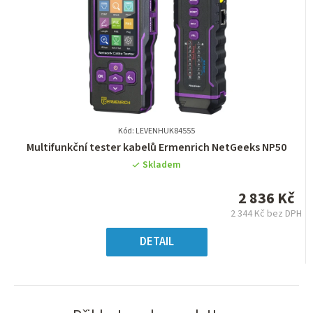
Kód: LEVENHUK84555
Průměrné
Multifunkční tester kabelů Ermenrich NetGeeks NP50
hodnocení
Skladem
produktu
je
2 836 Kč
0,0
2 344 Kč bez DPH
z
Měrná
5
cena:
DETAIL
hvězdiček.