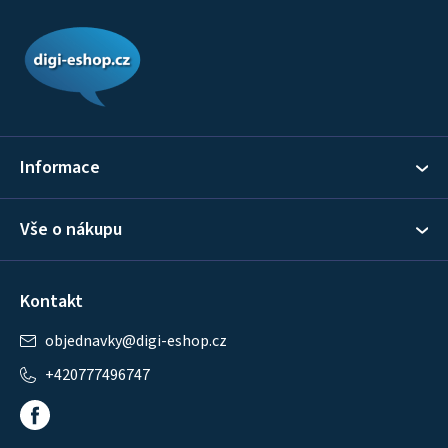
Z
á
p
a
t
í
Informace
Vše o nákupu
Kontakt
objednavky
@
digi-eshop.cz
+420777496747