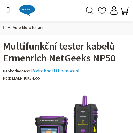
Přejít
na
obsah
Hledat
NÁ
KO
Domů
Auto Moto Nářadí
Multifunkční tester kabelů
Ermenrich NetGeeks NP50
Průměrné
Podrobnosti hodnocení
Neohodnoceno
hodnocení
Kód:
LEVENHUK84555
produktu
je
0,0
z 5
hvězdiček.