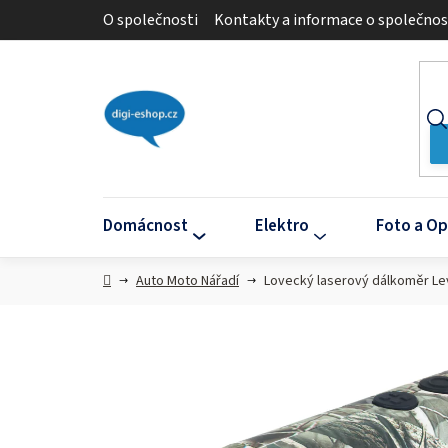
Přejít
O společnosti
Kontakty a informace o společnos
na
obsah
Domácnost
Elektro
Foto a Op
Domů
Auto Moto Nářadí
Lovecký laserový dálkoměr L