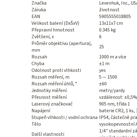
Značka
Levenhuk, Inc., US
Záruka
životnost
EAN
5905555018805
Velikost balení (DxŠxV)
13x11x7 cm
Přepravní hmotnost
0.345 kg
Zvětšení, x
6
Průměr objektivu (apertura),
25
mm
Rozsah
1000 m a více
Chyba
±1 m
Odolnost proti vlhkosti
yes
Rozsah měření, m
5 — 1500
Rozsah měření úhlů, °
±60
Jednotky měření
metry/yardy
Přesnost měření
vzdálenost: ±0,5%;
Laserový značkovač
905 nm, třída 1
Napájení
baterie CR2, 1 ks,
Stupeň vlhkosti / vodní ochrana
IP54, částečně pr
Tělo
vysokopevnostní 
1/4" standardní z
Další vlastnosti