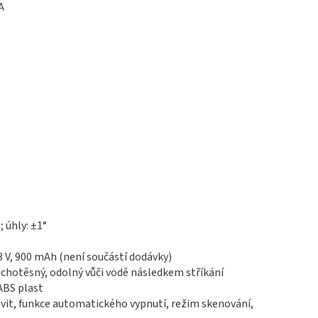
A
 úhly: ±1°
 3 V, 900 mAh (není součástí dodávky)
achotěsný, odolný vůči vodě následkem stříkání
ABS plast
ávit, funkce automatického vypnutí, režim skenování,