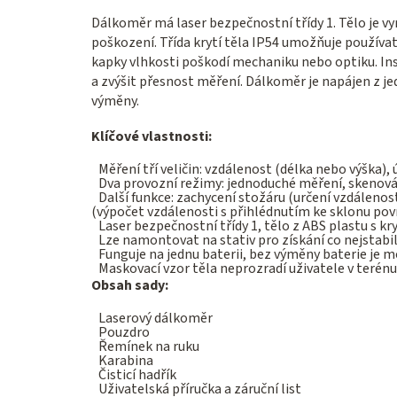
Dálkoměr má laser bezpečnostní třídy 1. Tělo je v
poškození. Třída krytí těla IP54 umožňuje používa
kapky vlhkosti poškodí mechaniku nebo optiku. Ins
a zvýšit přesnost měření. Dálkoměr je napájen z j
výměny.
Klíčové vlastnosti:
Měření tří veličin: vzdálenost (délka nebo výška), 
Dva provozní režimy: jednoduché měření, skenová
Další funkce: zachycení stožáru (určení vzdálen
(výpočet vzdálenosti s přihlédnutím ke sklonu pov
Laser bezpečnostní třídy 1, tělo z ABS plastu s kr
Lze namontovat na stativ pro získání co nejstabi
Funguje na jednu baterii, bez výměny baterie je 
Maskovací vzor těla neprozradí uživatele v terénu
Obsah sady:
Laserový dálkoměr
Pouzdro
Řemínek na ruku
Karabina
Čisticí hadřík
Uživatelská příručka a záruční list