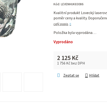
hodnocení
Kód:
LEVENHUK83086
produktu
Kvalitní produkt Lovecký lasero
je
poměr ceny a kvality. Doporučen
0,0
z 5
celý popis
hvězdiček.
Položka byla vyprodána…
Vyprodáno
2 125 Kč
1 756 Kč bez DPH
Měrná cena:
Zeptat se
Hlídat