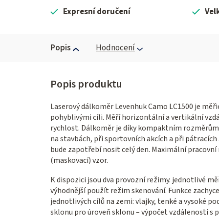
Expresní doručení
Vel
Popis
Hodnocení
Laserový dálkoměr Levenhuk Camo LC1500 je měřicí 
pohyblivými cíli. Měří horizontální a vertikální vzdá
rychlost. Dálkoměr je díky kompaktním rozměrům a
na stavbách, při sportovních akcích a při pátracích
bude zapotřebí nosit celý den. Maximální pracovn
(maskovací) vzor.
K dispozici jsou dva provozní režimy. jednotlivé měř
výhodnější použít režim skenování. Funkce zachycen
jednotlivých cílů na zemi: vlajky, tenké a vysoké p
sklonu pro úroveň sklonu – výpočet vzdálenosti s 