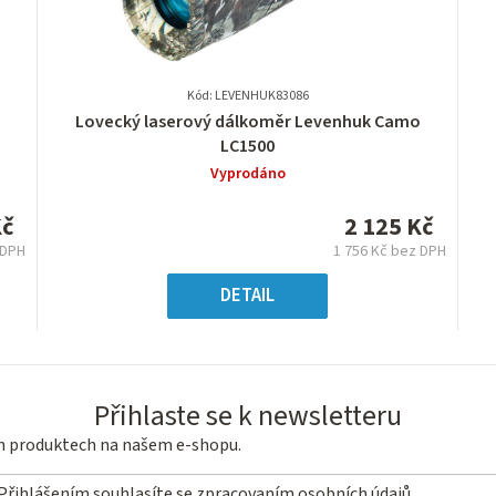
Kód: LEVENHUK83086
Průměrné
o
Lovecký laserový dálkoměr Levenhuk Camo
hodnocení
LC1500
produktu
Vyprodáno
je
0,0
Kč
2 125 Kč
z
 DPH
1 756 Kč bez DPH
5
á
Měrná
hvězdiček.
:
cena:
DETAIL
Přihlaste se k newsletteru
ch produktech na našem e-shopu.
Přihlášením souhlasíte se
zpracovaním osobních údajů