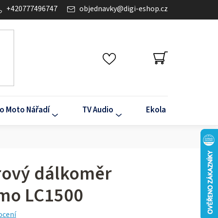
+420777496747
objednavky
@
digi-eshop.cz
NÁKUPNÍ
KOŠÍK
o Moto Nářadí
TV Audio
Ekola
Klima
rový dálkoměr
mo LC1500
ocení