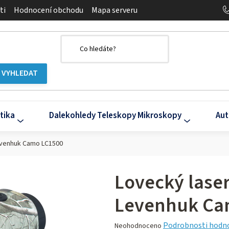
ti
Hodnocení obchodu
Mapa serveru
tika
Dalekohledy Teleskopy Mikroskopy
Aut
evenhuk Camo LC1500
Lovecký lase
Levenhuk Ca
Průměrné
Podrobnosti hodn
Neohodnoceno