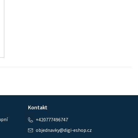
Kontakt
upní
+420777496747
objednavky
@
digi-eshop.cz