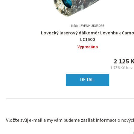
Kód: LEVENHUK83086
Průměrné
Lovecký laserový dálkoměr Levenhuk Cam
hodnocení
LC1500
produktu
Vyprodáno
je
0,0
2 125 
z
1 756 Kč bez
5
Měrn
hvězdiček.
cena
DETAIL
Vložte svůj e-mail a my vám budeme zasílat informace o nový