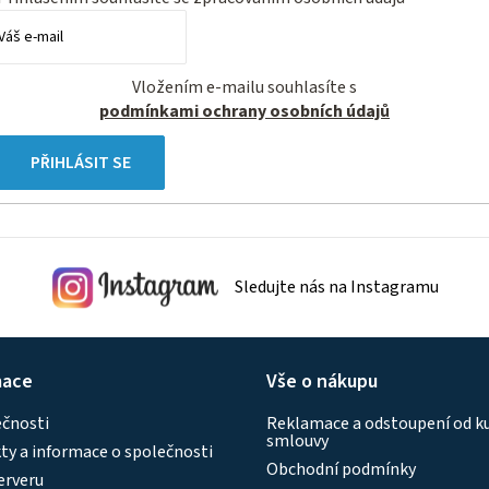
Vložením e-mailu souhlasíte s
podmínkami ochrany osobních údajů
PŘIHLÁSIT SE
Sledujte nás na Instagramu
mace
Vše o nákupu
ečnosti
Reklamace a odstoupení od k
smlouvy
y a informace o společnosti
Obchodní podmínky
erveru