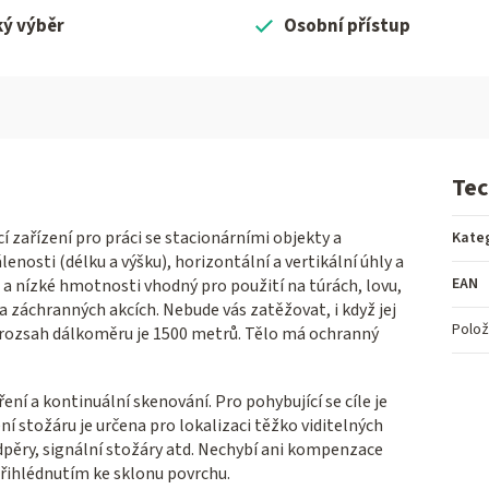
ký výběr
Osobní přístup
Tec
zařízení pro práci se stacionárními objekty a
Kate
lenosti (délku a výšku), horizontální a vertikální úhly a
EAN
 nízké hmotnosti vhodný pro použití na túrách, lovu,
 a záchranných akcích. Nebude vás zatěžovat, i když jej
Polož
í rozsah dálkoměru je 1500 metrů. Tělo má ochranný
ení a kontinuální skenování. Pro pohybující se cíle je
í stožáru je určena pro lokalizaci těžko viditelných
odpěry, signální stožáry atd. Nechybí ani kompenzace
přihlédnutím ke sklonu povrchu.