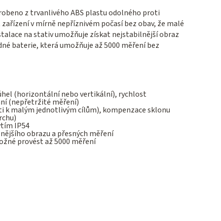
yrobeno z trvanlivého ABS plastu odolného proti
t zařízení v mírně nepříznivém počasí bez obav, že malé
talace na stativ umožňuje získat nejstabilnější obraz
edné baterie, která umožňuje až 5000 měření bez
úhel (horizontální nebo vertikální), rychlost
ní (nepřetržité měření)
osti k malým jednotlivým cílům), kompenzace sklonu
rchu)
ytím IP54
lnějšího obrazu a přesných měření
možné provést až 5000 měření