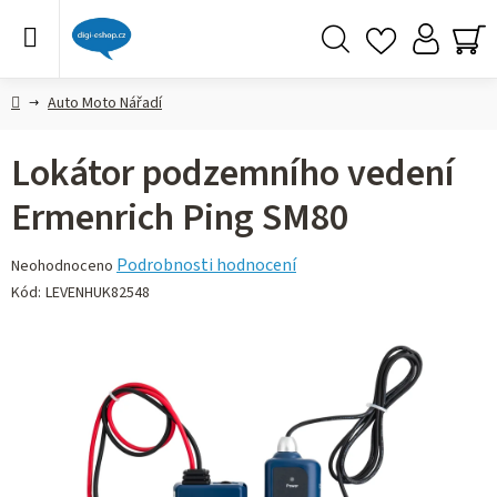
Přejít
na
obsah
Hledat
NÁ
KO
Domů
Auto Moto Nářadí
Lokátor podzemního vedení
Ermenrich Ping SM80
Průměrné
Podrobnosti hodnocení
Neohodnoceno
hodnocení
Kód:
LEVENHUK82548
produktu
je
0,0
z 5
hvězdiček.