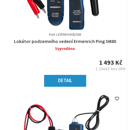
Kód: LEVENHUK82548
Průměrné
Lokátor podzemního vedení Ermenrich Ping SM80
hodnocení
Vyprodáno
produktu
je
1 493 Kč
0,0
1 234 Kč bez DPH
z
Měrná
5
cena:
DETAIL
hvězdiček.