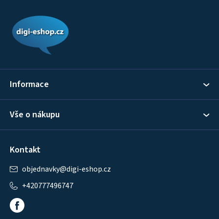
Z
á
p
a
t
í
Informace
Vše o nákupu
Kontakt
objednavky
@
digi-eshop.cz
+420777496747