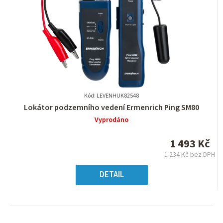
Kód: LEVENHUK82548
Průměrné
Lokátor podzemního vedení Ermenrich Ping SM80
hodnocení
Vyprodáno
produktu
je
1 493 Kč
0,0
1 234 Kč bez DPH
z
Měrná
5
cena:
DETAIL
hvězdiček.