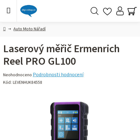
Přejít
na
obsah
Hledat
NÁ
KO
Domů
Auto Moto Nářadí
Laserový měřič Ermenrich
Reel PRO GL100
Průměrné
Podrobnosti hodnocení
Neohodnoceno
hodnocení
Kód:
LEVENHUK84558
produktu
je
0,0
z 5
hvězdiček.