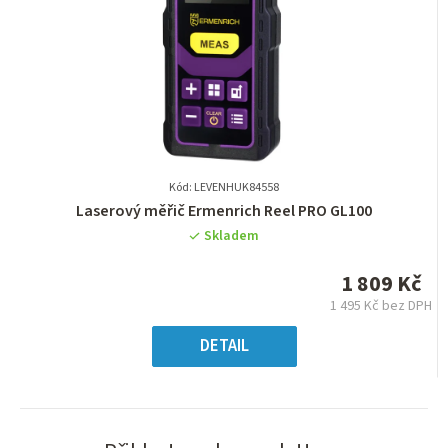
Kód: LEVENHUK84558
Průměrné
Laserový měřič Ermenrich Reel PRO GL100
hodnocení
Skladem
produktu
je
1 809 Kč
0,0
1 495 Kč bez DPH
z
Měrná
5
cena:
DETAIL
hvězdiček.