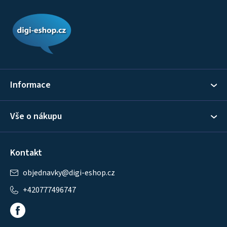
Z
á
p
a
t
í
Informace
Vše o nákupu
Kontakt
objednavky
@
digi-eshop.cz
+420777496747