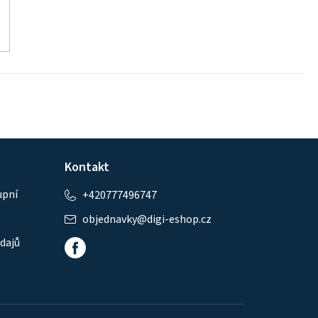
Kontakt
upní
+420777496747
objednavky
@
digi-eshop.cz
dajů