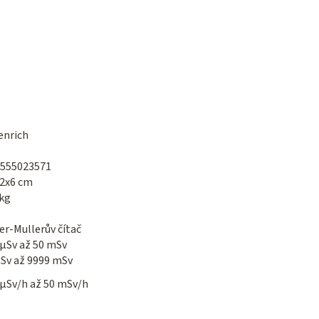
nrich
555023571
2x6 cm
 kg
er-Mullerův čítač
 µSv až 50 mSv
µSv až 9999 mSv
 µSv/h až 50 mSv/h