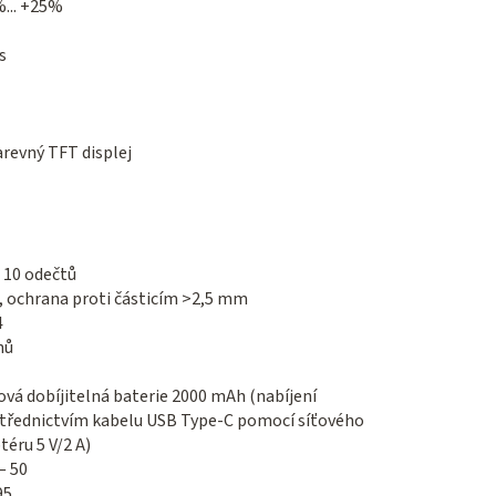
... +25%
s
arevný TFT displej
ž 10 odečtů
, ochrana proti částicím >2,5 mm
4
nů
iová dobíjitelná baterie 2000 mAh (nabíjení
třednictvím kabelu USB Type-C pomocí síťového
téru 5 V/2 A)
— 50
95