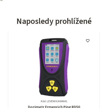
Naposledy prohlížené
Kód: LEVENHUK84641
Průměrné
Dozimetr Ermenrich Ping RD50