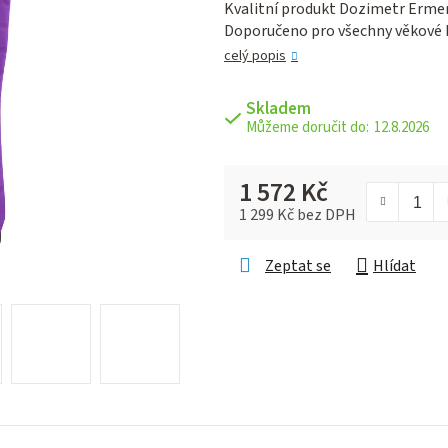
Kvalitní produkt Dozimetr Ermenr
je
Doporučeno pro všechny věkové 
0,0
z 5
celý popis
hvězdiček.
Skladem
12.8.2026
1 572 Kč
1 299 Kč bez DPH
Měrná cena:
Zeptat se
Hlídat