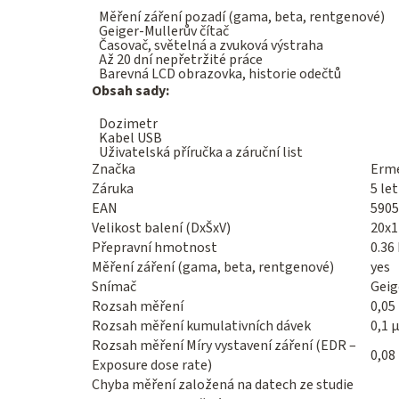
Měření záření pozadí (gama, beta, rentgenové)
Geiger-Mullerův čítač
Časovač, světelná a zvuková výstraha
Až 20 dní nepřetržité práce
Barevná LCD obrazovka, historie odečtů
Obsah sady:
Dozimetr
Kabel USB
Uživatelská příručka a záruční list
Značka
Erme
Záruka
5 let
EAN
5905
Velikost balení (DxŠxV)
20x1
Přepravní hmotnost
0.36
Měření záření (gama, beta, rentgenové)
yes
Snímač
Geig
Rozsah měření
0,05
Rozsah měření kumulativních dávek
0,1 
Rozsah měření Míry vystavení záření (EDR –
0,08
Exposure dose rate)
Chyba měření založená na datech ze studie