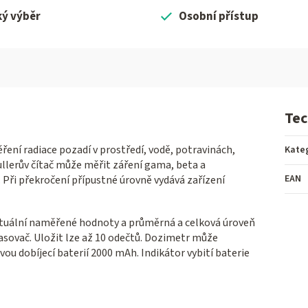
ký výběr
Osobní přístup
Tec
ní radiace pozadí v prostředí, vodě, potravinách,
Kate
lerův čítač může měřit záření gama, beta a
EAN
 Při překročení přípustné úrovně vydává zařízení
ktuální naměřené hodnoty a průměrná a celková úroveň
asovač. Uložit lze až 10 odečtů. Dozimetr může
vou dobíjecí baterií 2000 mAh. Indikátor vybití baterie