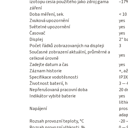
izotopu cesia použitého jako zdroj gama
–17%
záření
Doba měření, sek.
< 10 
Zvuková upozornění
yes
Světelné upozornění
yes
Časovač
yes
Displej
2" b
Počet řádků zobrazovaných na displeji
3
Současné zobrazení aktuální, průměrné a
yes
celkové úrovně
Zadejte datum a čas
yes
Záznam historie
+, a
Specifikace vodotěsnosti
IP3X
Životnost baterií, h
3 — 
Nepřerušovaná pracovní doba
20 d
Indikátor vybité baterie
yes
lith
Napájení
pros
adap
Rozsah provozní teploty, °C
-20 
Rozsah provozní vlhkosti, %
0 — 