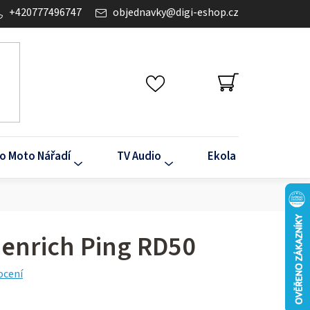
+420777496747
objednavky
@
digi-eshop.cz
NÁKUPNÍ
KOŠÍK
o Moto Nářadí
TV Audio
Ekola
Klima
enrich Ping RD50
ocení