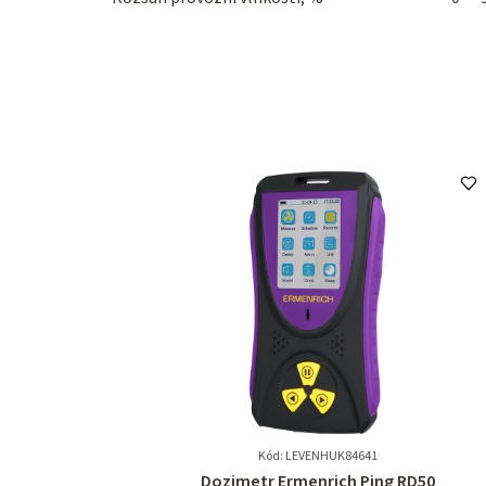
Kód: LEVENHUK84641
Průměrné
Dozimetr Ermenrich Ping RD50