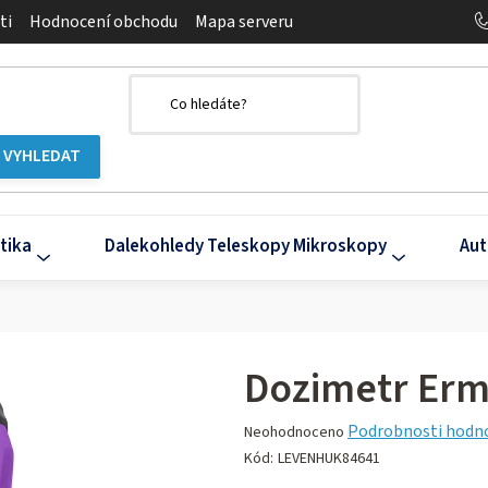
ti
Hodnocení obchodu
Mapa serveru
tika
Dalekohledy Teleskopy Mikroskopy
Aut
Dozimetr Erm
Průměrné
Podrobnosti hodn
Neohodnoceno
hodnocení
Kód:
LEVENHUK84641
produktu