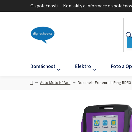
Přejít
O společnosti
Kontakty a informace o společnos
na
obsah
Domácnost
Elektro
Foto a Op
Domů
Auto Moto Nářadí
Dozimetr Ermenrich Ping RD50