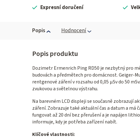
Expresní doručení
Vel
Popis
Hodnocení
Dozimetr Ermenrich Ping RD50 je nezbytný pro měře
budovách a předmětech pro domácnost. Geiger-Mul
rentgenové záření v rozsahu od 0,05 µSv do 50 mSv.
zvukovou a světelnou výstrahu.
Na barevném LCD displeji se současně zobrazují a
záření. Zobrazuje také aktuální čas a datum a má č
fungovat až 20 dní bez přerušení a je napájen lithio
informuje, kdy je potřeba zařízení nabít.
Klíčové vlastnosti: