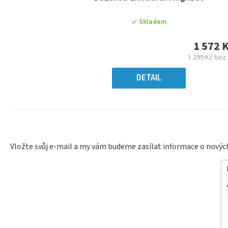
hodnocení
produktu
Skladem
je
0,0
1 572 
z
1 299 Kč bez
5
Měrn
hvězdiček.
cena
DETAIL
Vložte svůj e-mail a my vám budeme zasílat informace o nový