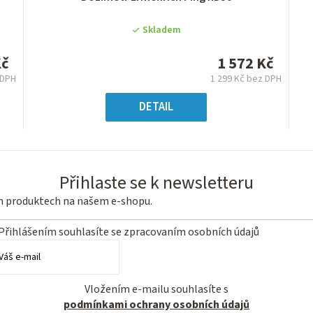
hodnocení
produktu
Skladem
je
0,0
Kč
1 572 Kč
z
 DPH
1 299 Kč bez DPH
5
á
Měrná
hvězdiček.
:
cena:
DETAIL
Přihlaste se k newsletteru
ch produktech na našem e-shopu.
Přihlášením souhlasíte se
zpracovaním osobních údajů
Vložením e-mailu souhlasíte s
podmínkami ochrany osobních údajů