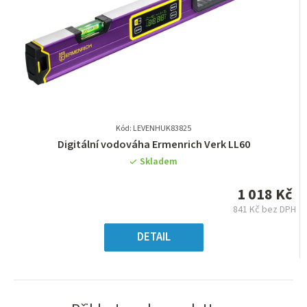
Kód: LEVENHUK83825
Průměrné
Digitální vodováha Ermenrich Verk LL60
hodnocení
Skladem
produktu
je
1 018 Kč
0,0
841 Kč bez DPH
z
Měrná
5
cena:
DETAIL
hvězdiček.