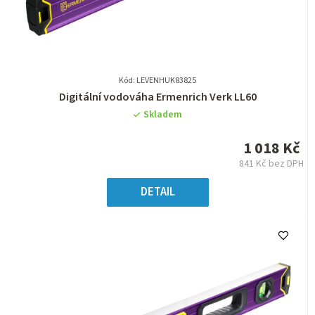
Kód: LEVENHUK83825
Průměrné
Digitální vodováha Ermenrich Verk LL60
hodnocení
Skladem
produktu
je
1 018 Kč
0,0
841 Kč bez DPH
z
Měrná
5
cena:
DETAIL
hvězdiček.