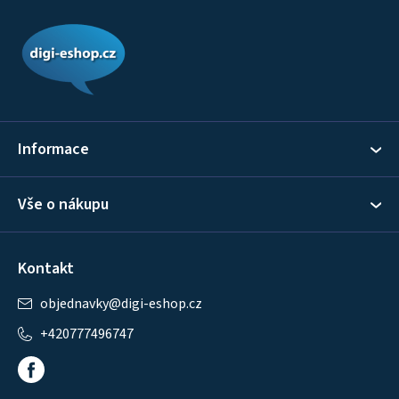
Z
á
p
a
t
í
Informace
Vše o nákupu
Kontakt
objednavky
@
digi-eshop.cz
+420777496747