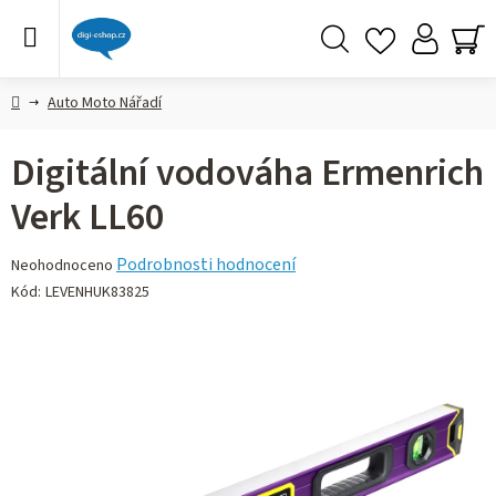
Přejít
na
obsah
Hledat
NÁ
KO
Domů
Auto Moto Nářadí
Digitální vodováha Ermenrich
Verk LL60
Průměrné
Podrobnosti hodnocení
Neohodnoceno
hodnocení
Kód:
LEVENHUK83825
produktu
je
0,0
z 5
hvězdiček.