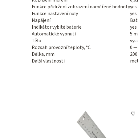
Rozlišení měření
0,0
Funkce přidržení zobrazení naměřené hodnoty
yes
Funkce nastavení nuly
yes
Napájení
Bat
Indikátor vybité baterie
yes
Automatické vypnutí
5 m
Tělo
vys
Rozsah provozní teploty, °C
0 —
Délka, mm
200
Další vlastnosti
me