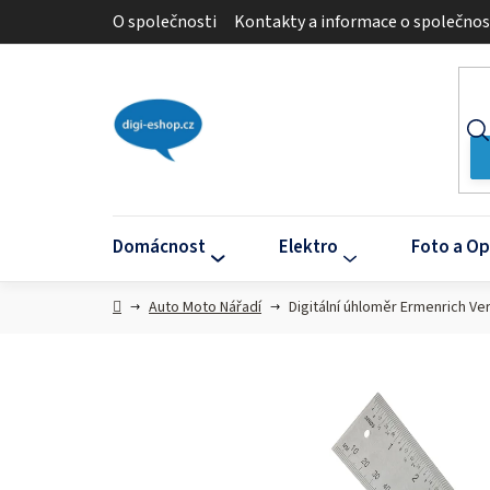
Přejít
O společnosti
Kontakty a informace o společnos
na
obsah
Domácnost
Elektro
Foto a Op
Domů
Auto Moto Nářadí
Digitální úhloměr Ermenrich V