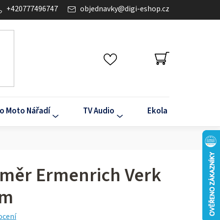
+420777496747
objednavky
@
digi-eshop.cz
NÁKUPNÍ
KOŠÍK
o Moto Nářadí
TV Audio
Ekola
Klima
loměr Ermenrich Verk
em
ocení