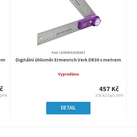
Kód: LEVENHUK83831
Průměrné
rem
Digitální úhloměr Ermenrich Verk DR30 s metrem
hodnocení
produktu
Vyprodáno
je
0,0
č
457 Kč
z
 DPH
378 Kč bez DPH
5
ná
Měrná
hvězdiček.
:
cena:
DETAIL