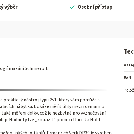
ký výběr
Osobní přístup
Tec
Kate
ogií mazání Schmieroll.
EAN
Polož
e praktický nástroj typu 2v1, který vám pomůže s
talacích nábytku. Dokáže měřit úhly mezi rovinami s
 také měření délky, což je nezbytné pro vyznačování
leji. Hodnoty lze „zmrazit“ pomocí tlačítka Hold
měření jakýchkoli úhlů. Ermenrich Verk DR30 je vyroben