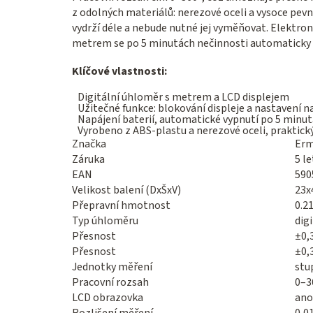
z odolných materiálů: nerezové oceli a vysoce pe
vydrží déle a nebude nutné jej vyměňovat. Elektron
metrem se po 5 minutách nečinnosti automaticky v
Klíčové vlastnosti:
Digitální úhloměr s metrem a LCD displejem
Užitečné funkce: blokování displeje a nastavení n
Napájení baterií, automatické vypnutí po 5 minu
Vyrobeno z ABS-plastu a nerezové oceli, praktick
Značka
Erm
Záruka
5 le
EAN
590
Velikost balení (DxŠxV)
23x
Přepravní hmotnost
0.2
Typ úhloměru
digi
Přesnost
±0,
Přesnost
±0,
Jednotky měření
stu
Pracovní rozsah
0–3
LCD obrazovka
ano