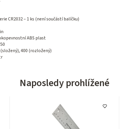
1°
erie CR2032 – 1 ks (není součástí balíčku)
in
okopevnostní ABS plast
 50
 (složený), 400 (rozložený)
tr
Naposledy prohlížené