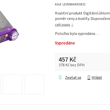
hodnocení
Kód:
LEVENHUK83831
produktu
Kvalitní produkt Digitální úhlom
je
poměr ceny a kvality. Doporučen
0,0
z 5
celý popis
hvězdiček.
Položka byla vyprodána…
Vyprodáno
457 Kč
378 Kč bez DPH
Měrná cena:
Zeptat se
Hlídat