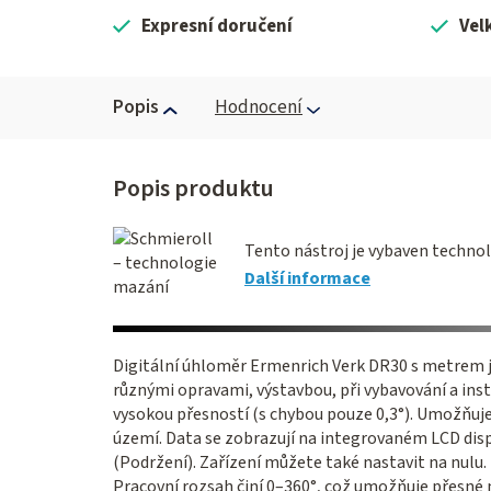
Expresní doručení
Vel
Popis
Hodnocení
Tento nástroj je vybaven technol
Další informace
Digitální úhloměr Ermenrich Verk DR30 s metrem j
různými opravami, výstavbou, při vybavování a ins
vysokou přesností (s chybou pouze 0,3°). Umožňuje
území. Data se zobrazují na integrovaném LCD disp
(Podržení). Zařízení můžete také nastavit na nulu.
Pracovní rozsah činí 0–360°, což umožňuje přesné 