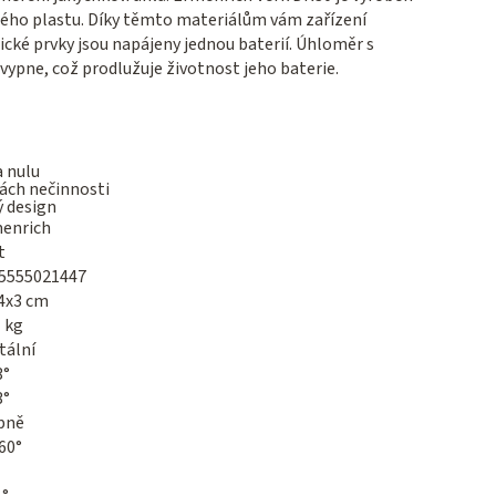
vného plastu. Díky těmto materiálům vám zařízení
ické prvky jsou napájeny jednou baterií. Úhloměr s
ypne, což prodlužuje životnost jeho baterie.
a nulu
tách nečinnosti
ý design
enrich
t
5555021447
4x3 cm
1 kg
tální
3°
3°
pně
60°