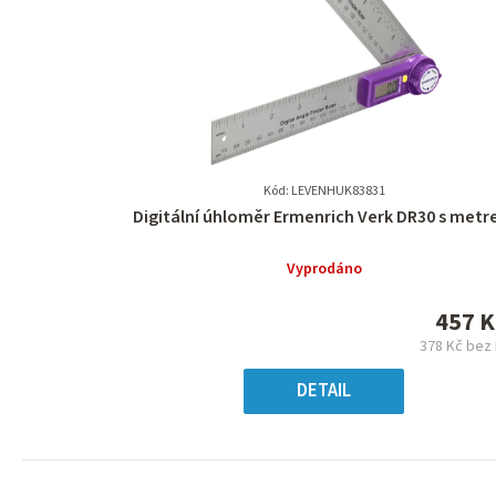
Kód: LEVENHUK83831
Průměrné
Digitální úhloměr Ermenrich Verk DR30 s met
hodnocení
produktu
Vyprodáno
je
0,0
457 K
z
378 Kč bez
5
Měr
hvězdiček.
cena
DETAIL