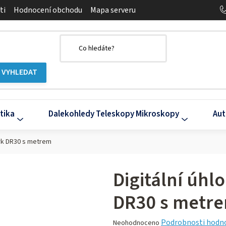
ti
Hodnocení obchodu
Mapa serveru
tika
Dalekohledy Teleskopy Mikroskopy
Aut
erk DR30 s metrem
Digitální úh
DR30 s metr
Průměrné
Podrobnosti hodn
Neohodnoceno