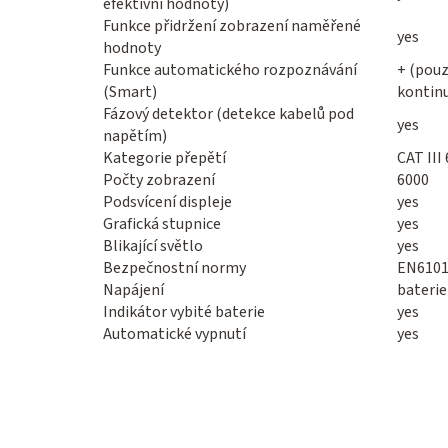
efektivní hodnoty)
Funkce přidržení zobrazení naměřené
yes
hodnoty
Funkce automatického rozpoznávání
+ (pouz
(Smart)
kontinu
Fázový detektor (detekce kabelů pod
yes
napětím)
Kategorie přepětí
CAT III
Počty zobrazení
6000
Podsvícení displeje
yes
Grafická stupnice
yes
Blikající světlo
yes
Bezpečnostní normy
EN6101
Napájení
baterie
Indikátor vybité baterie
yes
Automatické vypnutí
yes