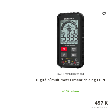
Kód: LEVENHUK82984
Průměrné
Digitální multimetr Ermenrich Zing TC19
hodnocení
produktu
Skladem
je
0,0
457 K
z