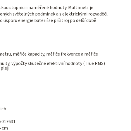
fickou stupnici i naměřené hodnoty. Multimetr je
ených světelných podmínek a s elektrickými rozvaděči.
o úsporu energie baterií se přístroj po delší době
ru, měřiče kapacity, měřiče frekvence a měřiče
inuity, výpočty skutečné efektivní hodnoty (True RMS)
pleji
ich
5017631
5 cm