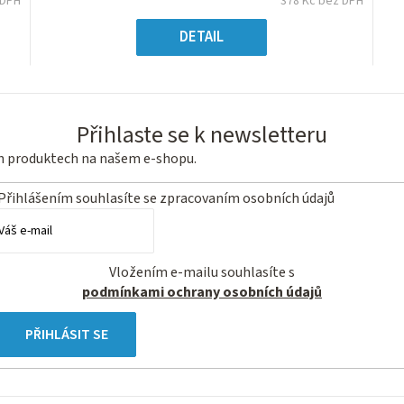
 DPH
378 Kč bez DPH
5
ná
Měrná
hvězdiček.
:
cena:
DETAIL
Přihlaste se k newsletteru
ch produktech na našem e-shopu.
Přihlášením souhlasíte se
zpracovaním osobních údajů
Vložením e-mailu souhlasíte s
podmínkami ochrany osobních údajů
PŘIHLÁSIT SE