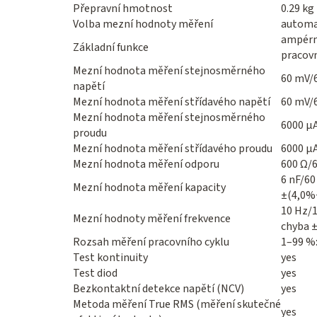
Přepravní hmotnost
0.29 kg
Volba mezní hodnoty měření
automa
ampérme
Základní funkce
pracov
Mezní hodnota měření stejnosměrného
60 mV/6
napětí
Mezní hodnota měření střídavého napětí
60 mV/6
Mezní hodnota měření stejnosměrného
6000 µ
proudu
Mezní hodnota měření střídavého proudu
6000 µ
Mezní hodnota měření odporu
600 Ω/
6 nF/60
Mezní hodnota měření kapacity
±(4,0%
10 Hz/
Mezní hodnoty měření frekvence
chyba 
Rozsah měření pracovního cyklu
1–99 %:
Test kontinuity
yes
Test diod
yes
Bezkontaktní detekce napětí (NCV)
yes
Metoda měření True RMS (měření skutečné
yes