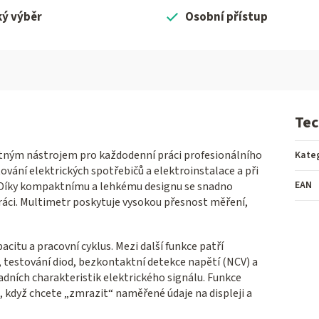
ký výběr
Osobní přístup
Tec
ytným nástrojem pro každodenní práci profesionálního
Kate
vání elektrických spotřebičů a elektroinstalace a při
EAN
. Díky kompaktnímu a lehkému designu se snadno
ráci. Multimetr poskytuje vysokou přesnost měření,
acitu a pracovní cyklus. Mezi další funkce patří
, testování diod, bezkontaktní detekce napětí (NCV) a
dních charakteristik elektrického signálu. Funkce
 když chcete „zmrazit“ naměřené údaje na displeji a