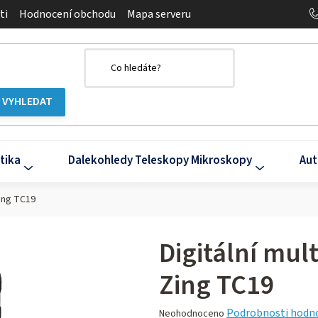
ti
Hodnocení obchodu
Mapa serveru
tika
Dalekohledy Teleskopy Mikroskopy
Aut
Zing TC19
Digitální mul
Zing TC19
Průměrné
Podrobnosti hodn
Neohodnoceno