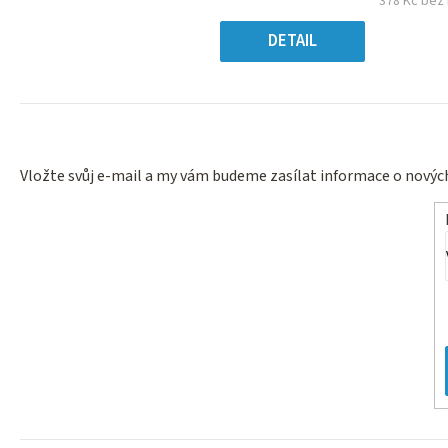
378 Kč bez
5
Měr
hvězdiček.
cena
DETAIL
Vložte svůj e-mail a my vám budeme zasílat informace o nový