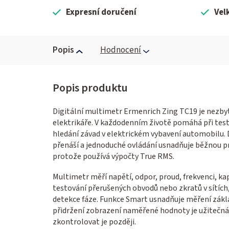
Expresní doručení
Vel
Popis
Hodnocení
Digitální multimetr Ermenrich Zing TC19 je nezb
elektrikáře. V každodenním životě pomáhá při testo
hledání závad v elektrickém vybavení automobilu
přenáší a jednoduché ovládání usnadňuje běžnou p
protože používá výpočty True RMS.
Multimetr měří napětí, odpor, proud, frekvenci, kap
testování přerušených obvodů nebo zkratů v sítích
detekce fáze. Funkce Smart usnadňuje měření zákla
přidržení zobrazení naměřené hodnoty je užitečná,
zkontrolovat je později.