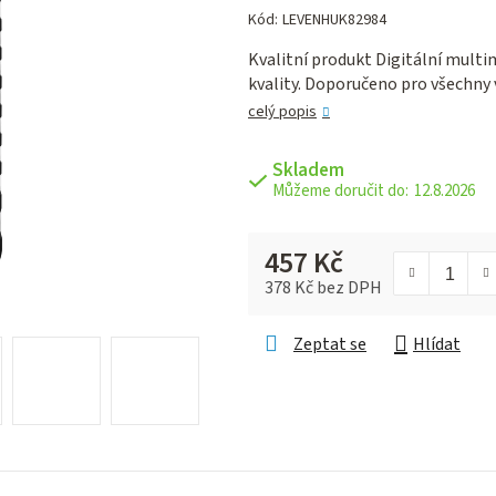
hodnocení
Kód:
LEVENHUK82984
produktu
Kvalitní produkt Digitální multi
je
kvality. Doporučeno pro všechny 
0,0
z 5
celý popis
hvězdiček.
Skladem
12.8.2026
457 Kč
378 Kč bez DPH
Měrná cena:
Zeptat se
Hlídat