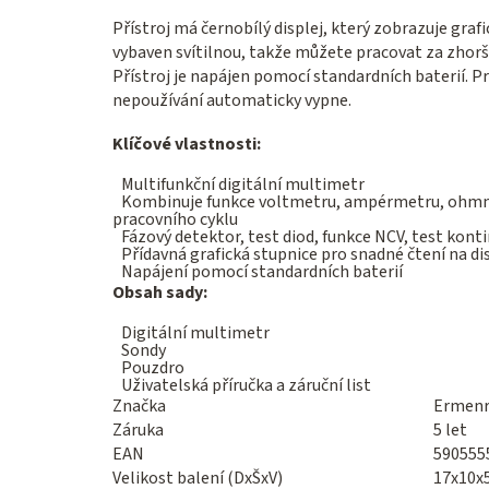
Přístroj má černobílý displej, který zobrazuje gra
vybaven svítilnou, takže můžete pracovat za zhorš
Přístroj je napájen pomocí standardních baterií. Pr
nepoužívání automaticky vypne.
Klíčové vlastnosti:
Multifunkční digitální multimetr
Kombinuje funkce voltmetru, ampérmetru, ohmmet
pracovního cyklu
Fázový detektor, test diod, funkce NCV, test kont
Přídavná grafická stupnice pro snadné čtení na dis
Napájení pomocí standardních baterií
Obsah sady:
Digitální multimetr
Sondy
Pouzdro
Uživatelská příručka a záruční list
Značka
Ermenr
Záruka
5 let
EAN
590555
Velikost balení (DxŠxV)
17x10x