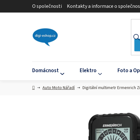
Přejít
O společnosti
Kontakty a informace o společnos
na
obsah
Domácnost
Elektro
Foto a Op
Domů
Auto Moto Nářadí
Digitální multimetr Ermenrich 