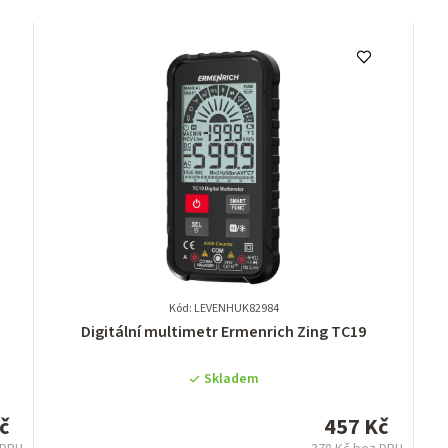
Kód: LEVENHUK82984
Průměrné
Digitální multimetr Ermenrich Zing TC19
hodnocení
produktu
Skladem
je
0,0
č
457 Kč
z