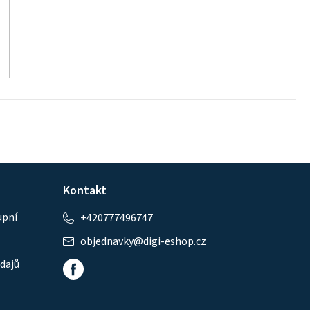
Kontakt
upní
+420777496747
objednavky
@
digi-eshop.cz
dajů