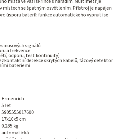
ho místa ve vaší skříňce s nářadím. Multimetr je
v místech se špatným osvětlením. Přístroj je napájen
 pro úsporu baterií: funkce automatického vypnutí se
esinusových signálů
ru a frekvence
tí, odporu, test kontinuity)
zkontaktní detekce skrytých kabelů, fázový detektor
ími bateriemi
Ermenrich
5 let
5905555017600
17x10x5 cm
0.285 kg
automatická