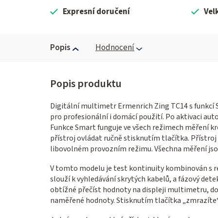
Expresní doručení
Vel
Popis
Hodnocení
Digitální multimetr Ermenrich Zing TC14 s funkcí S
pro profesionální i domácí použití. Po aktivaci aut
Funkce Smart funguje ve všech režimech měření k
přístroj ovládat ručně stisknutím tlačítka. Přístr
libovolném provozním režimu. Všechna měření jsou
V tomto modelu je test kontinuity kombinován s re
slouží k vyhledávání skrytých kabelů, a fázový det
obtížné přečíst hodnoty na displeji multimetru, d
naměřené hodnoty. Stisknutím tlačítka „zmrazíte“ 