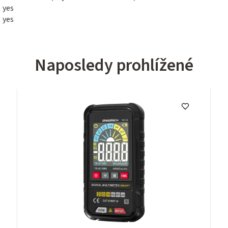
yes
yes
Naposledy prohlížené