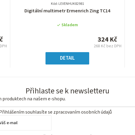
Kód: LEVENHUK82981
Průměrné
Digitální multimetr Ermenrich Zing TC14
hodnocení
produktu
Skladem
je
0,0
č
324 Kč
z
 DPH
268 Kč bez DPH
5
ná
Měrná
hvězdiček.
:
cena:
DETAIL
Přihlaste se k newsletteru
ch produktech na našem e-shopu.
Přihlášením souhlasíte se
zpracovaním osobních údajů