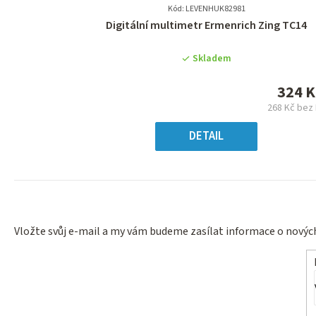
Kód: LEVENHUK82981
Průměrné
Digitální multimetr Ermenrich Zing TC14
hodnocení
produktu
Skladem
je
0,0
324 K
z
268 Kč bez
5
Měr
hvězdiček.
cena
DETAIL
Vložte svůj e-mail a my vám budeme zasílat informace o nový