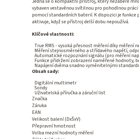
Jedná se o kompaktní přístroj, který nezabere mno
vybaven vestavěnou svítilnou pro pohodlnou práci 
pomocí standardních baterií. K dispozici je funkce
aktivuje, když se přístroj delší dobu nepoužívá.
Klíčové vlastnosti:
True RMS - vysoká přesnost měření díky měření n
Měření stejnosměrného a střídavého napětí, odpo
Automatické rozpoznání signálu (pro měření napě
Funkce přidržení zobrazení naměřené hodnoty, be
Napájení dvěma snadno vyměnitelnými standardn
Obsah sady:
Digitální multimetr
Sondy
Uživatelská příručka a záruční list
Značka
Záruka
EAN
Velikost balení (DxŠxV)
Přepravní hmotnost
Volba mezní hodnoty měření