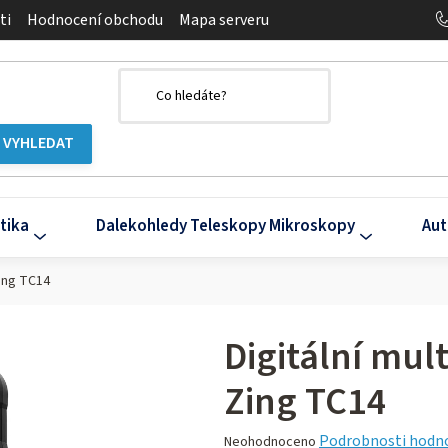
ti
Hodnocení obchodu
Mapa serveru
tika
Dalekohledy Teleskopy Mikroskopy
Aut
Zing TC14
Digitální mul
Zing TC14
Průměrné
Podrobnosti hodn
Neohodnoceno