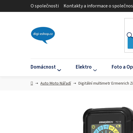
Přejít
O společnosti
Kontakty a informace o společnos
na
obsah
Domácnost
Elektro
Foto a Op
Domů
Auto Moto Nářadí
Digitální multimetr Ermenrich 