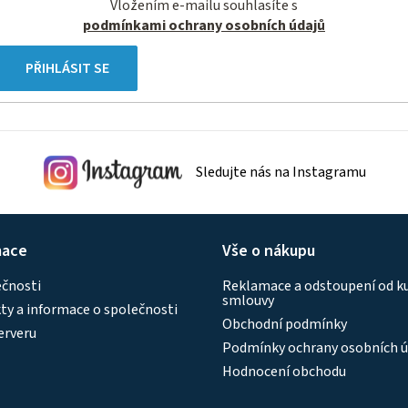
Vložením e-mailu souhlasíte s
podmínkami ochrany osobních údajů
PŘIHLÁSIT SE
Sledujte nás na Instagramu
mace
Vše o nákupu
ečnosti
Reklamace a odstoupení od k
smlouvy
y a informace o společnosti
Obchodní podmínky
erveru
Podmínky ochrany osobních ú
Hodnocení obchodu