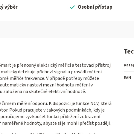
ký výběr
Osobní přístup
Tec
mart je přenosný elektrický měřicí a testovací přístroj
Kate
omaticky detekuje příchozí signál a provádí měření.
EAN
romě měřiče frekvence. V případě potřeby můžete
oj automaticky nastaví mezní hodnotu měření v
 založena na skutečné efektivní hodnotě.
žimem měření odporu. K dispozici je funkce NCV, která
ektor. Pokud pracujete v takových podmínkách, kdy je
oporučujeme vyzkoušet funkci přidržení zobrazení
naměřené hodnoty, abyste si je mohli přečíst později.