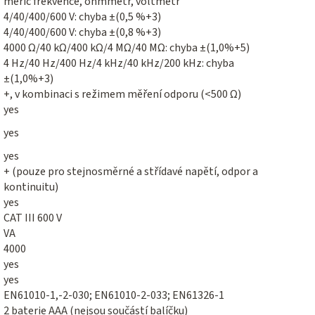
měřič frekvence, ohmmetr, voltmetr
4/40/400/600 V: chyba ±(0,5 %+3)
4/40/400/600 V: chyba ±(0,8 %+3)
4000 Ω/40 kΩ/400 kΩ/4 MΩ/40 MΩ: chyba ±(1,0%+5)
4 Hz/40 Hz/400 Hz/4 kHz/40 kHz/200 kHz: chyba
±(1,0%+3)
+, v kombinaci s režimem měření odporu (<500 Ω)
yes
yes
yes
+ (pouze pro stejnosměrné a střídavé napětí, odpor a
kontinuitu)
yes
CAT III 600 V
VA
4000
yes
yes
EN61010-1,-2-030; EN61010-2-033; EN61326-1
2 baterie AAA (nejsou součástí balíčku)