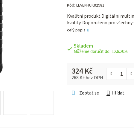
hodnocení
Kód:
LEVENHUK82981
produktu
Kvalitní produkt Digitální multi
je
kvality. Doporučeno pro všechny 
0,0
z 5
celý popis
hvězdiček.
Skladem
12.8.2026
324 Kč
268 Kč bez DPH
Měrná cena:
Zeptat se
Hlídat