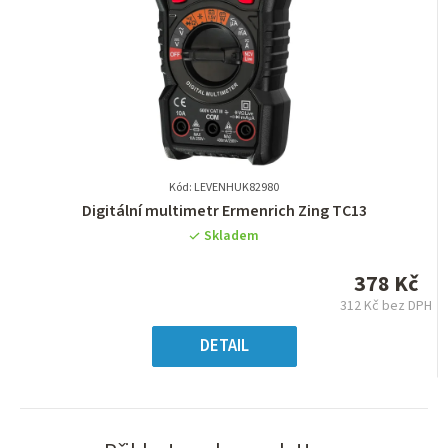
Kód: LEVENHUK82980
Průměrné
Digitální multimetr Ermenrich Zing TC13
hodnocení
Skladem
produktu
je
378 Kč
0,0
312 Kč bez DPH
z
Měrná
5
cena:
DETAIL
hvězdiček.