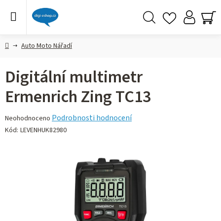
Přejít
na
obsah
Hledat
NÁ
KO
Domů
Auto Moto Nářadí
Digitální multimetr
Ermenrich Zing TC13
Průměrné
Podrobnosti hodnocení
Neohodnoceno
hodnocení
Kód:
LEVENHUK82980
produktu
je
0,0
z 5
hvězdiček.