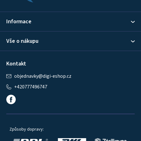
t
í
Informace
Vše o nákupu
Kontakt
objednavky
@
digi-eshop.cz
+420777496747
Způsoby dopravy: