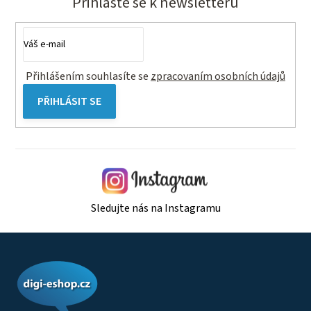
Přihlaste se k newsletteru
Přihlášením souhlasíte se
zpracovaním osobních údajů
PŘIHLÁSIT SE
Sledujte nás na Instagramu
Z
á
p
a