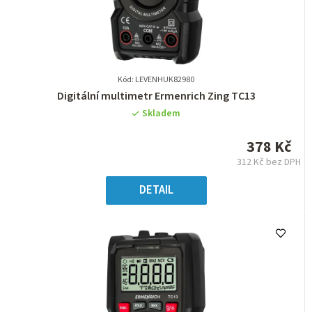
Kód: LEVENHUK82980
Průměrné
Digitální multimetr Ermenrich Zing TC13
hodnocení
Skladem
produktu
je
378 Kč
0,0
312 Kč bez DPH
z
Měrná
5
cena:
DETAIL
hvězdiček.