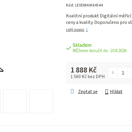
hodnocení
Kód:
LEVENHUK84544
produktu
Kvalitní produkt Digitální měřic
je
ceny a kvality. Doporučeno pro v
0,0
z 5
celý popis
hvězdiček.
Skladem
10.8.2026
1 888 Kč
1 560 Kč bez DPH
Měrná cena:
Zeptat se
Hlídat