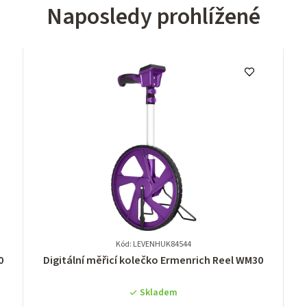
Naposledy prohlížené
Kód: LEVENHUK84544
Průměrné
0
Digitální měřicí kolečko Ermenrich Reel WM30
hodnocení
produktu
Skladem
je