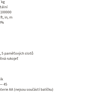
7 kg
tální
 100000
ft, in, m
3%
, 5 paměťových slotů
ílná rukojeť
ík
 — 45
aterie AA (nejsou součástí balíčku)