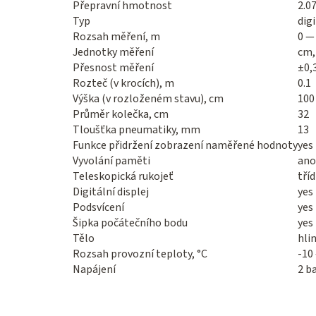
Přepravní hmotnost
2.0
Typ
digi
Rozsah měření, m
0 —
Jednotky měření
cm, 
Přesnost měření
±0,
Rozteč (v krocích), m
0.1
Výška (v rozloženém stavu), cm
100
Průměr kolečka, cm
32
Tloušťka pneumatiky, mm
13
Funkce přidržení zobrazení naměřené hodnoty
yes
Vyvolání paměti
ano
Teleskopická rukojeť
tříd
Digitální displej
yes
Podsvícení
yes
Šipka počátečního bodu
yes
Tělo
hlin
Rozsah provozní teploty, °C
-10
Napájení
2 b