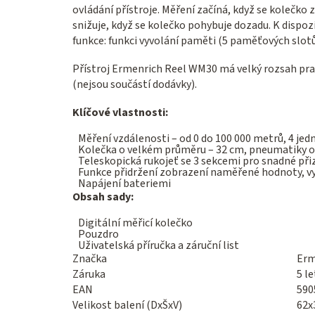
ovládání přístroje. Měření začíná, když se kolečk
snižuje, když se kolečko pohybuje dozadu. K dispozi
funkce: funkci vyvolání paměti (5 paměťových slot
Přístroj Ermenrich Reel WM30 má velký rozsah prac
(nejsou součástí dodávky).
Klíčové vlastnosti:
Měření vzdálenosti – od 0 do 100 000 metrů, 4 je
Kolečka o velkém průměru – 32 cm, pneumatiky o
Teleskopická rukojeť se 3 sekcemi pro snadné při
Funkce přidržení zobrazení naměřené hodnoty, vy
Napájení bateriemi
Obsah sady:
Digitální měřicí kolečko
Pouzdro
Uživatelská příručka a záruční list
Značka
Erm
Záruka
5 le
EAN
590
Velikost balení (DxŠxV)
62x