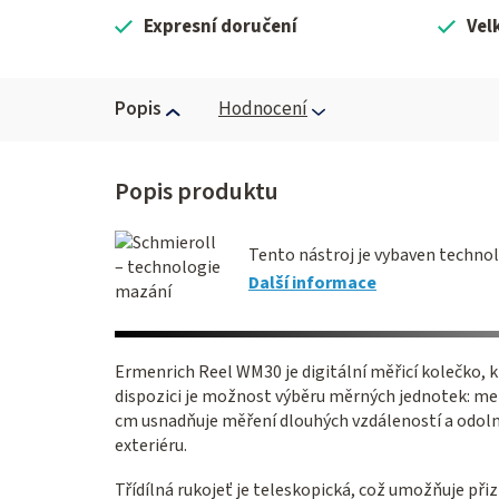
Expresní doručení
Vel
Popis
Hodnocení
Tento nástroj je vybaven technol
Další informace
Ermenrich Reel WM30 je digitální měřicí kolečko, k
dispozici je možnost výběru měrných jednotek: me
cm usnadňuje měření dlouhých vzdáleností a odolné
exteriéru.
Třídílná rukojeť je teleskopická, což umožňuje přizp