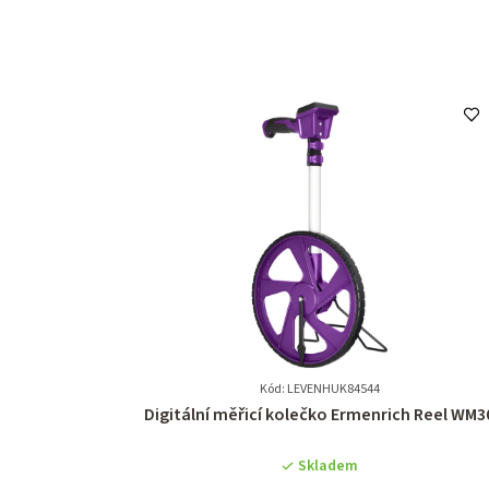
Kód: LEVENHUK84544
Průměrné
Digitální měřicí kolečko Ermenrich Reel WM3
hodnocení
produktu
Skladem
je