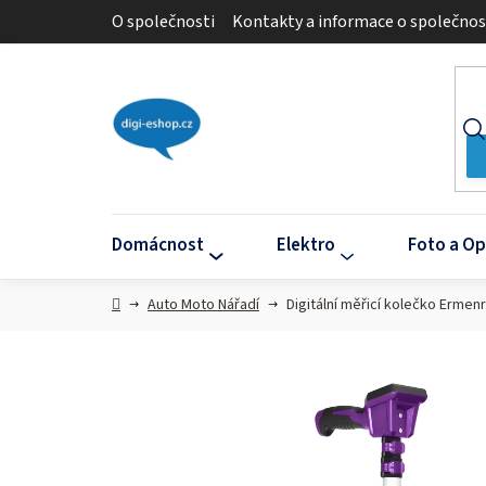
Přejít
O společnosti
Kontakty a informace o společnos
na
obsah
Domácnost
Elektro
Foto a Op
Domů
Auto Moto Nářadí
Digitální měřicí kolečko Ermen