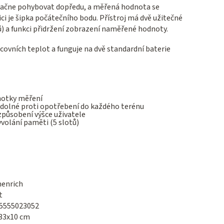
o začne pohybovat dopředu, a měřená hodnota se
ci je šipka počátečního bodu. Přístroj má dvě užitečné
ů) a funkci přidržení zobrazení naměřené hodnoty.
ovních teplot a funguje na dvě standardní baterie
dnotky měření
dolné proti opotřebení do každého terénu
způsobení výšce uživatele
volání paměti (5 slotů)
enrich
t
5555023052
33x10 cm