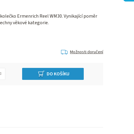
í kolečko Ermenrich Reel WM30. Vynikající poměr
šechny věkové kategorie.
Možnosti doručení
DO KOŠÍKU