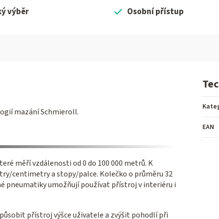
ký výběr
Osobní přístup
Tec
Kate
ogií mazání Schmieroll.
EAN
teré měří vzdálenosti od 0 do 100 000 metrů. K
try/centimetry a stopy/palce. Kolečko o průměru 32
 pneumatiky umožňují používat přístroj v interiéru i
ůsobit přístroj výšce uživatele a zvýšit pohodlí při