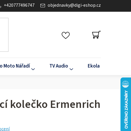
+420777496747
objednavky
@
digi-eshop.cz
NÁKUPNÍ
KOŠÍK
o Moto Nářadí
TV Audio
Ekola
Klima
icí kolečko Ermenrich
ocení