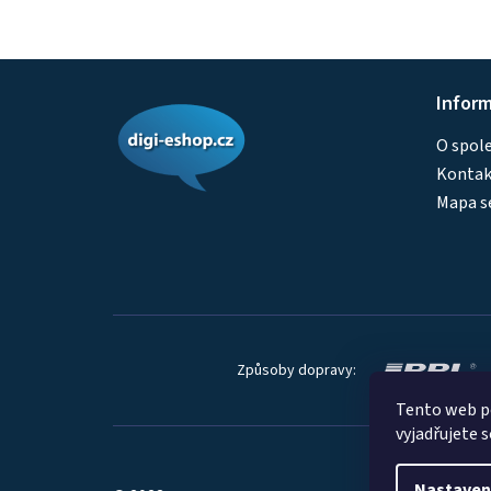
Z
Infor
á
O spol
p
Kontakt
a
Mapa s
t
í
Způsoby dopravy:
Tento web p
vyjadřujete s
Nastaven