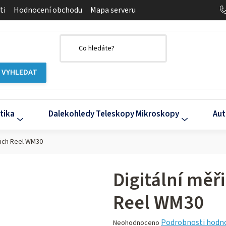
ti
Hodnocení obchodu
Mapa serveru
tika
Dalekohledy Teleskopy Mikroskopy
Aut
rich Reel WM30
Digitální měř
Reel WM30
Průměrné
Podrobnosti hodn
Neohodnoceno