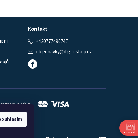
Kontakt
upní
+420777496747
objednavky
@
digi-eshop.cz
dajů
 způsoby platby:
Souhlasím
Zobrazit