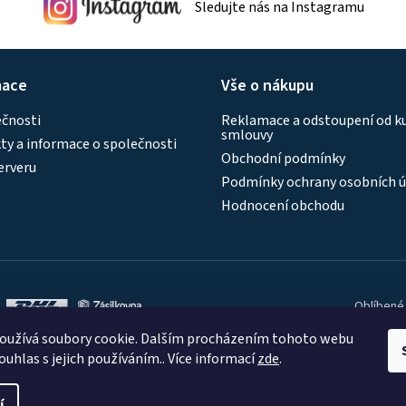
Sledujte nás na Instagramu
mace
Vše o nákupu
ečnosti
Reklamace a odstoupení od k
smlouvy
y a informace o společnosti
Obchodní podmínky
erveru
Podmínky ochrany osobních ú
Hodnocení obchodu
Oblíbené
oužívá soubory cookie. Dalším procházením tohoto webu
ouhlas s jejich používáním.. Více informací
zde
.
í