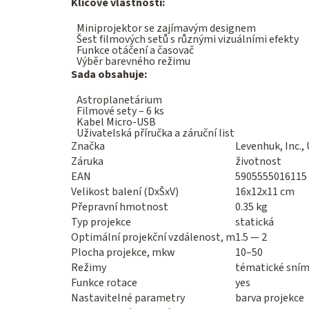
Klíčové vlastnosti:
Miniprojektor se zajímavým designem
Šest filmových setů s různými vizuálními efekty
Funkce otáčení a časovač
Výběr barevného režimu
Sada obsahuje:
Astroplanetárium
Filmové sety – 6 ks
Kabel Micro-USB
Uživatelská příručka a záruční list
Značka
Levenhuk, Inc.,
Záruka
životnost
EAN
5905555016115
Velikost balení (DxŠxV)
16x12x11 cm
Přepravní hmotnost
0.35 kg
Typ projekce
statická
Optimální projekční vzdálenost, m
1.5 — 2
Plocha projekce, mkw
10–50
Režimy
tématické sní
Funkce rotace
yes
Nastavitelné parametry
barva projekce