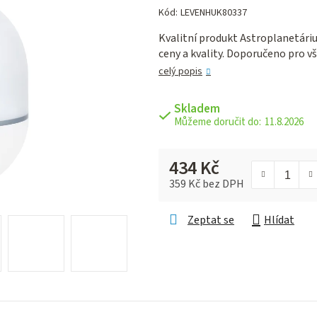
hodnocení
Kód:
LEVENHUK80337
produktu
Kvalitní produkt Astroplanetári
je
ceny a kvality. Doporučeno pro v
0,0
z 5
celý popis
hvězdiček.
Skladem
11.8.2026
434 Kč
359 Kč bez DPH
Měrná cena:
Zeptat se
Hlídat