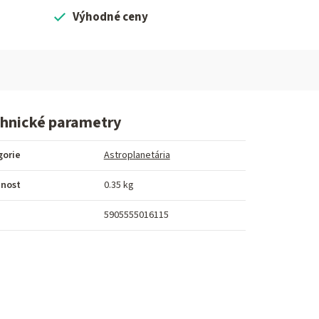
Výhodné ceny
hnické parametry
gorie
Astroplanetária
nost
0.35 kg
5905555016115