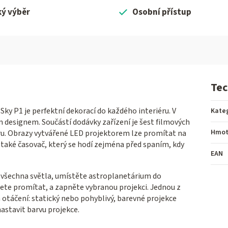
ký výběr
Osobní přístup
Tec
ky P1 je perfektní dekorací do každého interiéru. V
Kate
ím designem. Součástí dodávky zařízení je šest filmových
Hmot
íru. Obrazy vytvářené LED projektorem lze promítat na
také časovač, který se hodí zejména před spaním, kdy
EAN
 všechna světla, umístěte astroplanetárium do
cete promítat, a zapněte vybranou projekci. Jednou z
otáčení: statický nebo pohyblivý, barevné projekce
astavit barvu projekce.