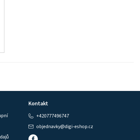
Kontakt
upní
+420777496747
objednavky
@
digi-eshop.cz
dajů