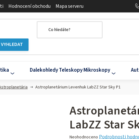
ti
Hodnocení obchodu
Mapa serveru
tika
Dalekohledy Teleskopy Mikroskopy
Aut
Astroplanetária
Astroplanetárium Levenhuk LabZZ Star Sky P1
Astroplanet
LabZZ Star S
Průměrné
Podrobnosti hodn
Neohodnoceno