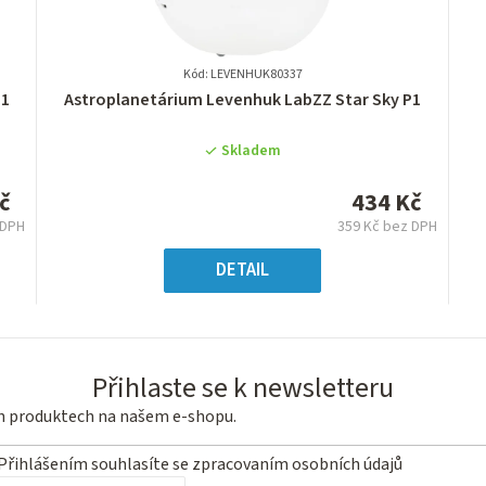
Kód: LEVENHUK80337
Průměrné
P1
Astroplanetárium Levenhuk LabZZ Star Sky P1
hodnocení
produktu
Skladem
je
0,0
č
434 Kč
z
 DPH
359 Kč bez DPH
5
ná
Měrná
hvězdiček.
:
cena:
DETAIL
Přihlaste se k newsletteru
ch produktech na našem e-shopu.
Přihlášením souhlasíte se
zpracovaním osobních údajů