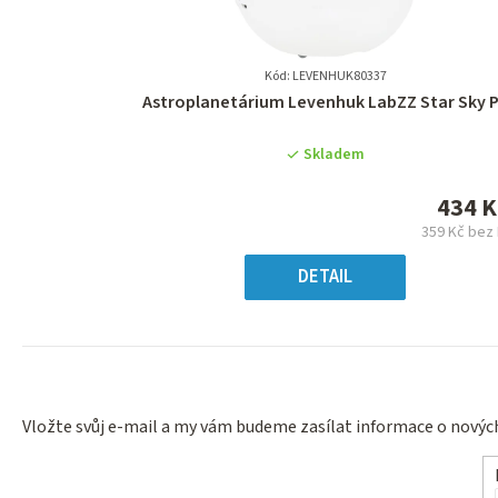
Kód: LEVENHUK80337
Průměrné
Astroplanetárium Levenhuk LabZZ Star Sky 
hodnocení
produktu
Skladem
je
0,0
434 K
z
359 Kč bez
5
Měr
hvězdiček.
cena
DETAIL
Vložte svůj e-mail a my vám budeme zasílat informace o nový