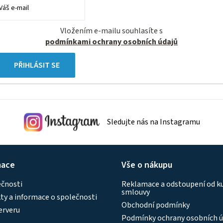
Vložením e-mailu souhlasíte s
podmínkami ochrany osobních údajů
PŘIHLÁSIT SE
Sledujte nás na Instagramu
mace
Vše o nákupu
ečnosti
Reklamace a odstoupení od k
smlouvy
y a informace o společnosti
Obchodní podmínky
erveru
Podmínky ochrany osobních ú