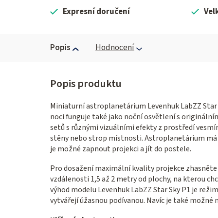
Expresní doručení
Vel
Popis
Hodnocení
Miniaturní astroplanetárium Levenhuk LabZZ Star S
noci funguje také jako noční osvětlení s origináln
setů s různými vizuálními efekty z prostředí vesm
stěny nebo strop místnosti. Astroplanetárium má 
je možné zapnout projekci a jít do postele.
Pro dosažení maximální kvality projekce zhasněte
vzdálenosti 1,5 až 2 metry od plochy, na kterou ch
výhod modelu Levenhuk LabZZ Star Sky P1 je režim 
vytvářejí úžasnou podívanou. Navíc je také možné n