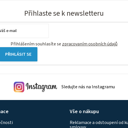
Přihlaste se k newsletteru
Přihlášením souhlasíte se
zpracovaním osobních údajů
PŘIHLÁSIT SE
Sledujte nás na Instagramu
mace
Vše o nákupu
ečnosti
Reklamace a odstoupení od k
smlouvy