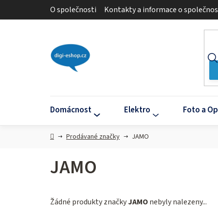
Přejít
O společnosti
Kontakty a informace o společnos
na
obsah
Domácnost
Elektro
Foto a Op
Domů
Prodávané značky
JAMO
JAMO
Žádné produkty značky
JAMO
nebyly nalezeny...