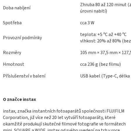
Zhruba 80 až 120 minut (z
Doba nabíjení
úrovni nabití)
Spotřeba
cca 3 W
teplota: +5 ºC až +40 ºC
Provozní podmínky
vlhkost: 20% až 80% (be
Rozměry
105 mm × 37,5 mm × 127,5
Hmotnost
cca 236 g (bez filmu)
Příslušenství v balení
USB kabel (Type-C, délka
O značce instax
instax, značka instantních fotoaparátů společnosti FUJIFILM
Corporation, již více než 20 let vytváří fotoaparáty, které
okamžitě produkují skutečné filmové fotografie ve formátech
mini, SQUARE a WIDE. instax od svého uvedení na trh v roce