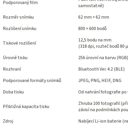
Podporovaný film
samostatně)
Rozměr snímku
62 mm × 62 mm
Rozlišení snímku
800 × 600 bodů
12,5 bodu na mm
Tiskové rozlišení
(318 dpi, rozteč bodů 80 
Úrovně tisku
256 úrovní na barvu (RGB
Rozhraní
Bluetooth Ver. 4.2 (BLE)
Podporované formáty snímků
JPEG, PNG, HEIF, DNG
Doba tisku
Od nahrání fotografie po 
Zhruba 100 fotografií (př
Přibližná kapacita tisku
závisí na podmínkách pou
Zdroj
Nabíjecí
Li-ion baterie (