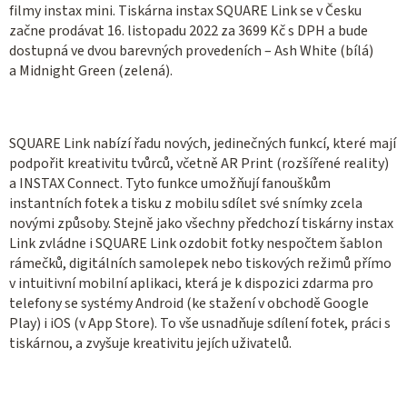
filmy instax mini. Tiskárna instax SQUARE Link se v Česku
začne prodávat 16. listopadu 2022 za 3699 Kč s DPH a bude
dostupná ve dvou barevných provedeních –
Ash White (bílá)
a Midnight Green (zelená)
.
SQUARE Link nabízí řadu nových, jedinečných funkcí, které mají
podpořit kreativitu tvůrců, včetně AR Print (rozšířené reality)
a INSTAX Connect. Tyto funkce umožňují fanouškům
instantních fotek a tisku z mobilu sdílet své snímky zcela
novými způsoby. Stejně jako všechny předchozí tiskárny instax
Link zvládne i SQUARE Link ozdobit fotky nespočtem šablon
rámečků, digitálních samolepek nebo tiskových režimů přímo
v intuitivní mobilní aplikaci, která je k dispozici zdarma pro
telefony se systémy Android (ke stažení v obchodě Google
Play) i iOS (v App Store). To vše usnadňuje sdílení fotek, práci s
tiskárnou, a zvyšuje kreativitu jejích uživatelů.