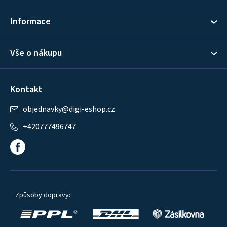
í
Informace
Vše o nákupu
Kontakt
objednavky
@
digi-eshop.cz
+420777496747
Způsoby dopravy: