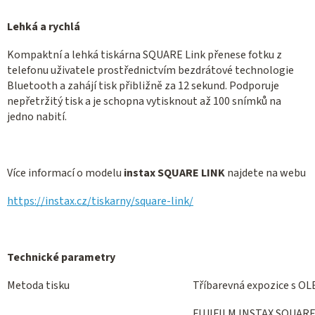
Lehká a rychlá
Kompaktní a lehká tiskárna SQUARE Link přenese fotku z
telefonu uživatele prostřednictvím bezdrátové technologie
Bluetooth a zahájí tisk přibližně za 12 sekund. Podporuje
nepřetržitý tisk a je schopna vytisknout až 100 snímků na
jedno nabití.
Více informací o modelu
instax SQUARE LINK
najdete na webu
https://instax.cz/tiskarny/square-link/
Technické parametry
Metoda tisku
Tříbarevná expozice s OL
FUJIFILM INSTAX SQUARE