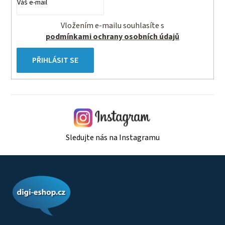
Vložením e-mailu souhlasíte s
podmínkami ochrany osobních údajů
PŘIHLÁSIT SE
Sledujte nás na Instagramu
Z
á
p
a
t