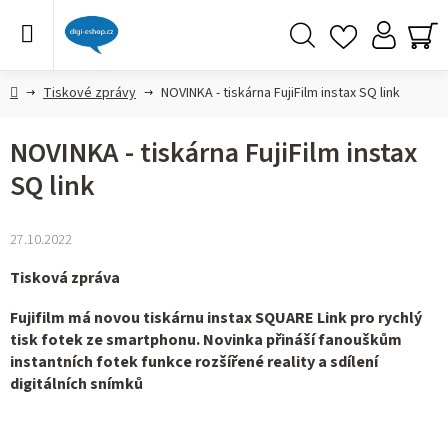
Přejít
na
obsah
Hledat
NÁ
KO
Domů
Tiskové zprávy
NOVINKA - tiskárna FujiFilm instax SQ link
NOVINKA - tiskárna FujiFilm instax
SQ link
27.10.2022
Tisková zpráva
Fujifilm má novou tiskárnu instax SQUARE Link
pro rychlý
tisk fotek ze smartphonu. Novinka přináší fanouškům
instantních fotek funkce rozšířené reality a sdílení
digitálních snímků