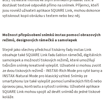
atd.). Uživatelé mohou ke svým snímkům přidávat text a
dostávat textové odpovědi přímo na snímek. Příjemci, kteří
jsou rovněž uživateli aplikace SQUARE Link, mohou dokonce
vytisknout kopii obrázku s textem nebo bez něj.
Možnost přizpůsobení snímků instax pomocí obrazových
režimů, designových rámečků a samolepek
Stejně jako všechny předchozí tiskárny řady instax Link
obsahuje také SQUARE Link řadu šablon rámečků, digitálních
samolepek a možností tiskových režimů, které umožňují
tvůrcům snímky kreativně vylepšit. Uživatelé si mohou zvolit
ze dvou tiskových režimů - INSTAX-Rich Mode pro syté barvy a
INSTAX-Natural Mode pro klasický vzhled. Snímky ze
smartphonu lze také vylepšit pomocí uměleckých filtrů nebo
úpravou jasu, kontrastu a sytosti snímku. Uživatelé aplikace
SQUARE Link mohou spojit až devět snímků do jedné tiskové
koláže.