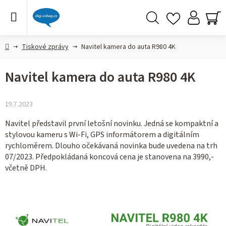
Přejít
na
obsah
Hledat
NÁ
KO
Domů
Tiskové zprávy
Navitel kamera do auta R980 4K
Navitel kamera do auta R980 4K
19.7.2023
Navitel představil první letošní novinku. Jedná se kompaktní a
stylovou kameru s Wi-Fi, GPS informátorem a digitálním
rychloměrem. Dlouho očekávaná novinka bude uvedena na trh
07/2023. Předpokládaná koncová cena je stanovena na 3990,-
včetně DPH.