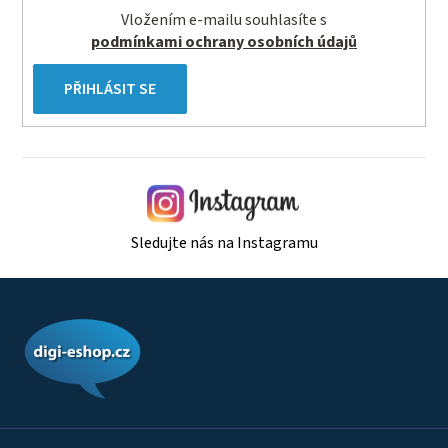
Vložením e-mailu souhlasíte s
podmínkami ochrany osobních údajů
PŘIHLÁSIT SE
Sledujte nás na Instagramu
Z
á
p
a
t
í