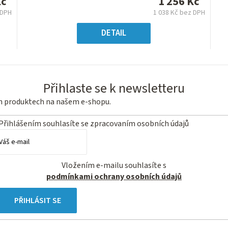
Kč
1 256 Kč
z
 DPH
1 038 Kč bez DPH
5
á
Měrná
hvězdiček.
:
cena:
DETAIL
Přihlaste se k newsletteru
ch produktech na našem e-shopu.
Přihlášením souhlasíte se
zpracovaním osobních údajů
Vložením e-mailu souhlasíte s
podmínkami ochrany osobních údajů
PŘIHLÁSIT SE