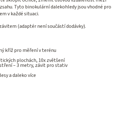
ozsahu. Tyto binokulární dalekohledy jsou vhodné pro
em v každé situaci.
závitem (adaptér není součástí dodávky).
ý kříž pro měření v terénu
ptických plochách, 10x zvětšení
ření – 3 metry, závit pro stativ
esy a daleko více