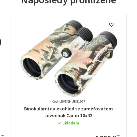
Naposledy prohlížené
Kód: LEVENHUK81927
Průměrné
Binokulární dalekohled se zaměřovačem
hodnocení
Levenhuk Camo 10x42
produktu
Skladem
je
0,0