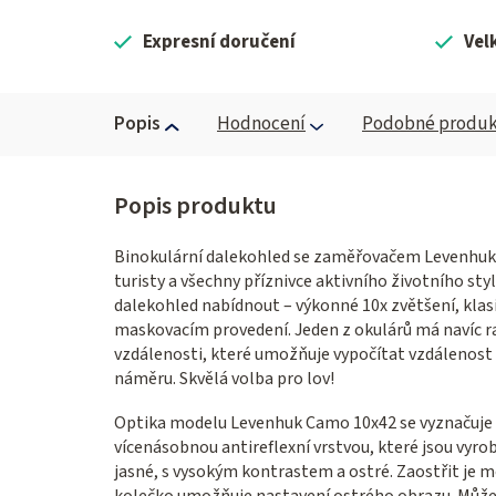
Expresní doručení
Vel
Popis
Hodnocení
Podobné produk
Binokulární dalekohled se zaměřovačem Levenhuk C
turisty a všechny příznivce aktivního životního st
dalekohled nabídnout – výkonné 10x zvětšení, klas
maskovacím provedení. Jeden z okulárů má navíc r
vzdálenosti, které umožňuje vypočítat vzdálenost k 
náměru. Skvělá volba pro lov!
Optika modelu Levenhuk Camo 10x42 se vyznačuje
vícenásobnou antireflexní vrstvou, které jsou vyro
jasné, s vysokým kontrastem a ostré. Zaostřit je m
kolečko umožňuje nastavení ostrého obrazu. Může