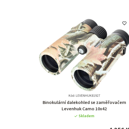
Kód: LEVENHUK81927
Průměrné
Binokulární dalekohled se zaměřovačem
hodnocení
Levenhuk Camo 10x42
produktu
Skladem
je
0,0