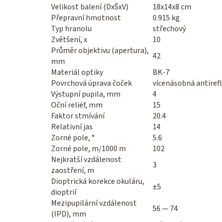
Velikost balení (DxŠxV)
18x14x8 cm
Přepravní hmotnost
0.915 kg
Typ hranolu
střechový
Zvětšení, x
10
Průměr objektivu (apertura),
42
mm
Materiál optiky
BK-7
Povrchová úprava čoček
vícenásobná antirefl
Výstupní pupila, mm
4
Oční reliéf, mm
15
Faktor stmívání
20.4
Relativní jas
14
Zorné pole, °
5.6
Zorné pole, m/1000 m
102
Nejkratší vzdálenost
3
zaostření, m
Dioptrická korekce okuláru,
±5
dioptrií
Mezipupilární vzdálenost
56 — 74
(IPD), mm