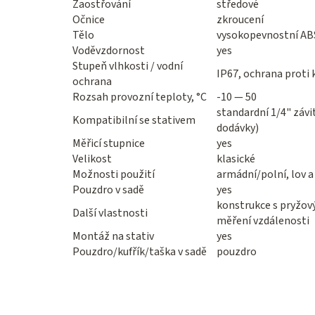
Zaostřování
středové
Očnice
zkroucení
Tělo
vysokopevnostní AB
Voděvzdornost
yes
Stupeň vlhkosti / vodní
IP67, ochrana proti
ochrana
Rozsah provozní teploty, °C
-10 — 50
standardní 1/4" záv
Kompatibilní se stativem
dodávky)
Měřicí stupnice
yes
Velikost
klasické
Možnosti použití
armádní/polní, lov a
Pouzdro v sadě
yes
konstrukce s pryžov
Další vlastnosti
měření vzdálenosti
Montáž na stativ
yes
Pouzdro/kufřík/taška v sadě
pouzdro