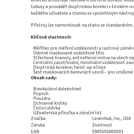
tubusy a provádět dioptrickou korekci v širokém r
každého uživatele a stanou se spolehlivým nástroj
Přístroj lze namontovat na stativ se standardním 
Klíčové vlastnosti:
Měřítko pro měření vzdálenosti a rastrový záměrn
Odolné maskované vodotěsné tělo
Střechové hranoly, antireflexní vrstva na všech o
Centrální zaostřování, minimální vzdálenost zaost
Dioptrická korekce; twist-up očnice
Šest maskovacích barevných vzorů – pro smíšené l
Obsah sady:
Binokulární dalekohled
Popruh
Pouzdro
Ochranné krytky
Čisticí utěrka
Uživatelská příručka a záruční list
Značka
Levenhuk, Inc., USA
Záruka
životnost
EAN
5905555000503