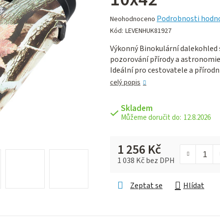
Průměrné
Podrobnosti hodn
Neohodnoceno
hodnocení
Kód:
LEVENHUK81927
produktu
Výkonný Binokulární dalekohle
je
pozorování přírody a astronomie
0,0
Ideální pro cestovatele a přírodn
z 5
hvězdiček.
celý popis
Skladem
12.8.2026
1 256 Kč
1 038 Kč bez DPH
Měrná cena:
Zeptat se
Hlídat