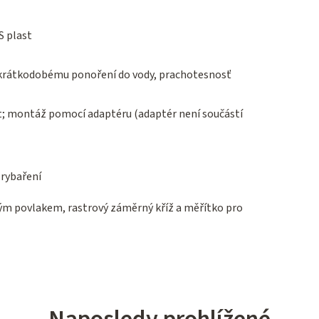
S plast
 krátkodobému ponoření do vody, prachotesnosť
it; montáž pomocí adaptéru (adaptér není součástí
 rybaření
ým povlakem, rastrový záměrný kříž a měřítko pro