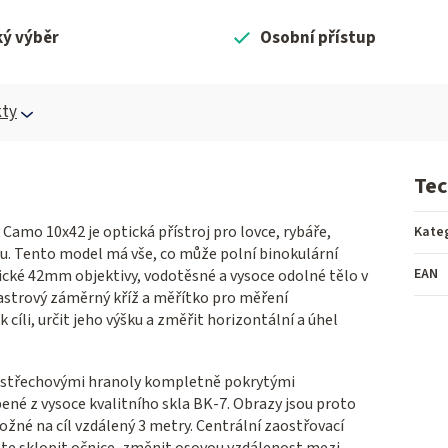
ký výběr
Osobní přístup
ty
Tec
amo 10x42 je optická přístroj pro lovce, rybáře,
Kate
ylu. Tento model má vše, co může polní binokulární
EAN
ické 42mm objektivy, vodotěsné a vysoce odolné tělo v
astrový záměrný kříž a měřítko pro měření
cíli, určit jeho výšku a změřit horizontální a úhel
 střechovými hranoly kompletně pokrytými
bené z vysoce kvalitního skla BK-7. Obrazy jsou proto
ožné na cíl vzdálený 3 metry. Centrální zaostřovací
te sklopit očnice, změnit osovou vzdálenost mezi