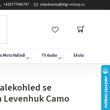
+420777496747
objednavky
@
digi-eshop.cz
NÁKUPNÍ
KOŠÍK
o Moto Nářadí
TV Audio
Ekola
Klima
dalekohled se
 Levenhuk Camo