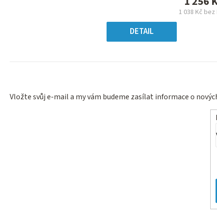
1 256 
z
1 038 Kč bez
5
Měrn
hvězdiček.
cena
DETAIL
Vložte svůj e-mail a my vám budeme zasílat informace o nový