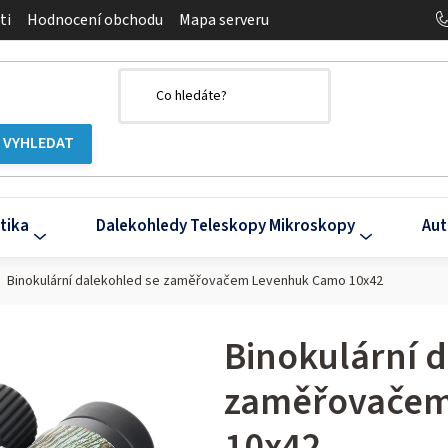
ti
Hodnocení obchodu
Mapa serveru
tika
Dalekohledy Teleskopy Mikroskopy
Aut
Binokulární dalekohled se zaměřovačem Levenhuk Camo 10x42
Binokulární 
zaměřovačem
10x42