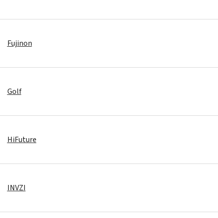
Fujinon
Golf
HiFuture
INVZI