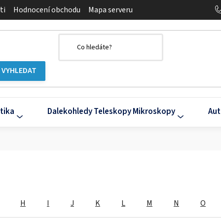
ti
Hodnocení obchodu
Mapa serveru
tika
Dalekohledy Teleskopy Mikroskopy
Aut
H
I
J
K
L
M
N
O