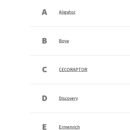
A
Aligator
B
Boya
C
CECORAPTOR
D
Discovery
E
Ermenrich