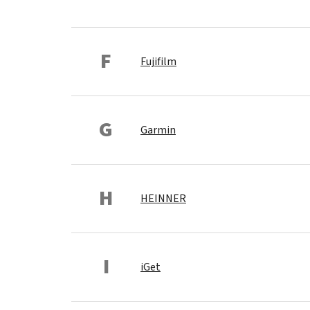
F
Fujifilm
G
Garmin
H
HEINNER
I
iGet