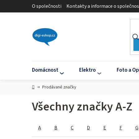
Přejít
O společnosti
Kontakty a informace o společnos
na
obsah
Domácnost
Elektro
Foto a Op
Domů
Prodávané značky
Všechny značky A-Z
A
B
C
D
E
F
G