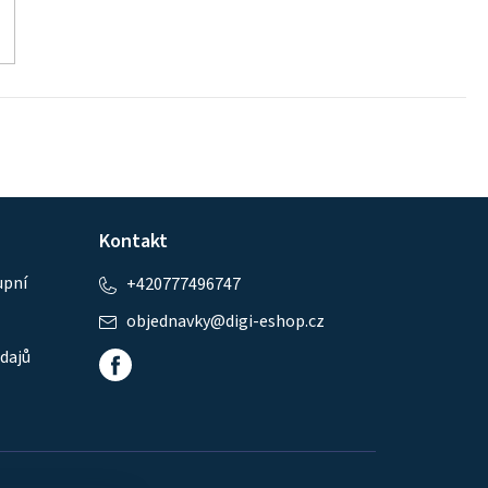
Kontakt
upní
+420777496747
objednavky
@
digi-eshop.cz
dajů