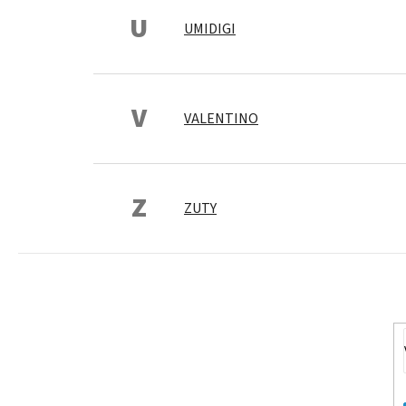
U
UMIDIGI
V
VALENTINO
Z
ZUTY