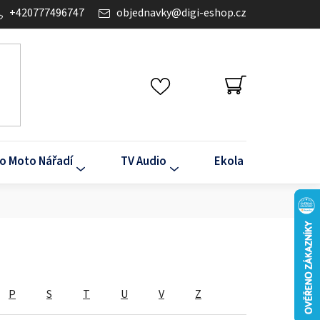
+420777496747
objednavky
@
digi-eshop.cz
NÁKUPNÍ
KOŠÍK
o Moto Nářadí
TV Audio
Ekola
Klima
P
S
T
U
V
Z