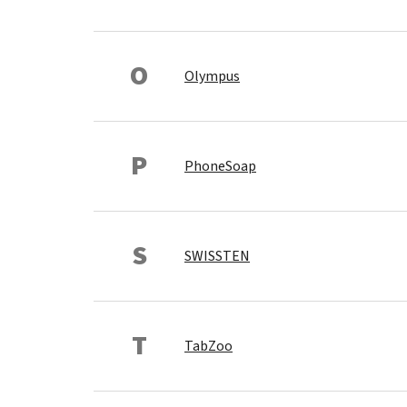
O
Olympus
P
PhoneSoap
S
SWISSTEN
T
TabZoo